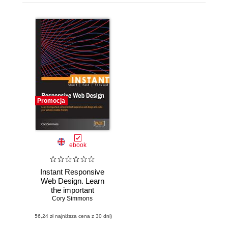
Promocja
ebook
Instant Responsive
Web Design. Learn
the important
components of
Cory Simmons
responsive web
(56,24 zł najniższa cena z 30 dni)
design and make
your websites