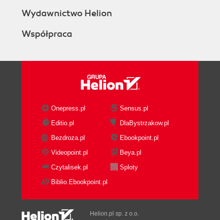
Wydawnictwo Helion
Współpraca
Onepress.pl
Sensus.pl
Editio.pl
DlaBystrzakow.pl
Bezdroza.pl
Ebookpoint.pl
Videopoint.pl
Beya.pl
Czytalisek.pl
Sploty
Biblio.Ebookpoint.pl
Helion.pl sp. z o.o.