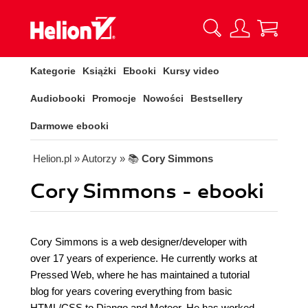
Kategorie
Książki
Ebooki
Kursy video
Audiobooki
Promocje
Nowości
Bestsellery
Darmowe ebooki
Helion.pl
» Autorzy
» 📚
Cory Simmons
Cory Simmons - ebooki
Cory Simmons is a web designer/developer with
over 17 years of experience. He currently works at
Pressed Web, where he has maintained a tutorial
blog for years covering everything from basic
HTML/CSS to Django and Meteor. He has worked