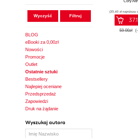
algorytma
Cory Alth
początkuj
(35,40 zł najniższa 
Wyczyść
37.1
59.00zł
(
BLOG
eBooki za 0,00zł
Nowości
Promocje
Outlet
Ostatnie sztuki
Bestsellery
Najlepiej oceniane
Przedsprzedaż
Zapowiedzi
Druk na żądanie
Wyszukaj autora