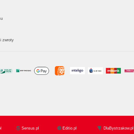
su
i zwroty
l
Sensus.pl
Editio.pl
DlaBystrzakow.pl