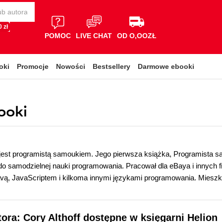
 zł
POMOC
LIVE CHAT
OD O,OOZŁ
oki
Promocje
Nowości
Bestsellery
Darmowe ebooki
ooki
jest programistą samoukiem. Jego pierwsza książka, Programista s
do samodzielnej nauki programowania. Pracował dla eBaya i innych f
ą, JavaScriptem i kilkoma innymi językami programowania. Mieszka z
tora: Cory Althoff dostępne w księgarni Helion