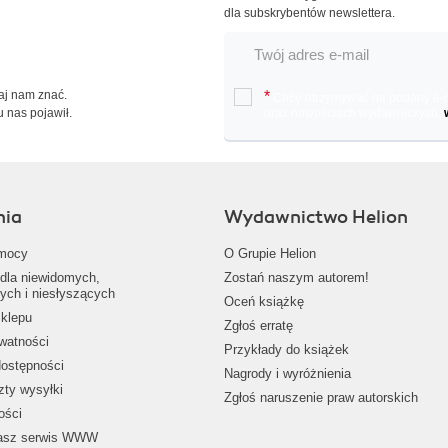
dla subskrybentów newslettera.
Daj nam znać.
*
Chcę otrzymywać na podany e-ma
u nas pojawił.
oraz nowościach wydawniczych.
nia
Wydawnictwo Helion
mocy
O Grupie Helion
dla niewidomych,
Zostań naszym autorem!
ych i niesłyszących
Oceń książkę
klepu
Zgłoś erratę
ywatności
Przykłady do książek
dostępności
Nagrody i wyróżnienia
zty wysyłki
Zgłoś naruszenie praw autorskich
ości
nasz serwis WWW