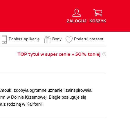
ZALOGUJ
KOSZYK
Pobierz aplikację
Bony
Podaruj prezent
TOP tytuł w super cenie » 50% taniej
amouk, zdobyła ogromne uznanie i zainspirowała
irm w Dolinie Krzemowej. Biegle posługuje się
 rodziną w Kalifornii.