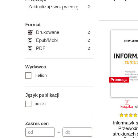
Zaktualizuj swoją wiedzę
2
Format
Drukowane
2
Epub/Mobi
2
PDF
2
Wydawca
Helion
Promocja
Język publikacji
polski
książka
e
Informatyk 
Zakres cen
Przewodn
–
strukturach 