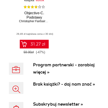
książka
ebook
Objective-C.
Podstawy
Christopher Fairbairn
,
Collin Ruffenach
,
Johannes Fahrenkrug
(29,49 zł najniższa cena z 30 dni)
31.27 zł
59.00zł
(-47%)
Program partnerski - zarabiaj
więcej »
Brak książki? - daj nam znać »
Subskrybuj newsletter »