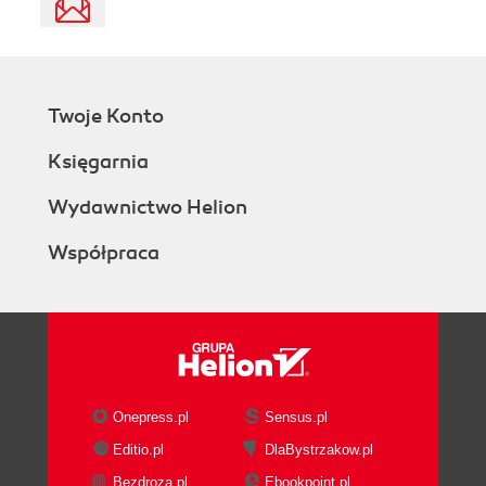
Twoje Konto
Księgarnia
Wydawnictwo Helion
Współpraca
Onepress.pl
Sensus.pl
Editio.pl
DlaBystrzakow.pl
Bezdroza.pl
Ebookpoint.pl