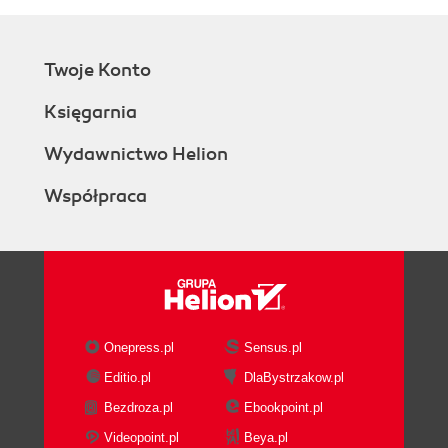
Twoje Konto
Księgarnia
Wydawnictwo Helion
Współpraca
Onepress.pl
Sensus.pl
Editio.pl
DlaBystrzakow.pl
Bezdroza.pl
Ebookpoint.pl
Videopoint.pl
Beya.pl