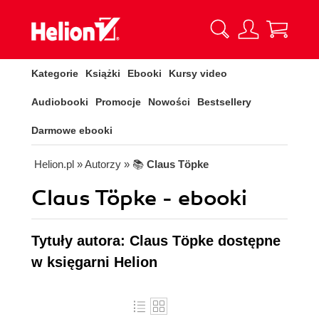
Kategorie
Książki
Ebooki
Kursy video
Audiobooki
Promocje
Nowości
Bestsellery
Darmowe ebooki
Helion.pl
» Autorzy
» 📚
Claus Töpke
Claus Töpke - ebooki
Tytuły autora: Claus Töpke dostępne
w księgarni Helion