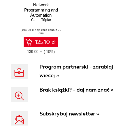
Network
Programming and
Automation
Essentials. Get
Claus Töpke
started in the realm
(104,25 zł najniższa cena z 30
of network
dni)
automation using
Python and Go
125.10 zł
139.00 zł
(-10%)
Program partnerski - zarabiaj
więcej »
Brak książki? - daj nam znać »
Subskrybuj newsletter »