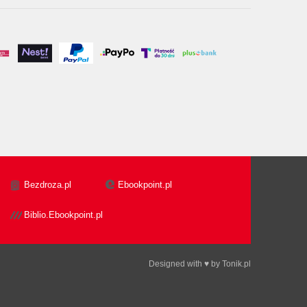
Bezdroza.pl
Ebookpoint.pl
Biblio.Ebookpoint.pl
Designed with ♥ by
Tonik.pl