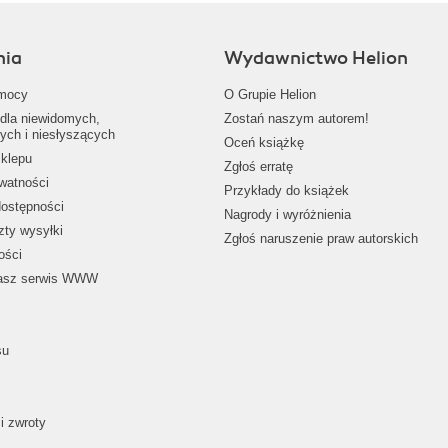
nia
Wydawnictwo Helion
mocy
O Grupie Helion
dla niewidomych,
Zostań naszym autorem!
ych i niesłyszących
Oceń książkę
klepu
Zgłoś erratę
ywatności
Przykłady do książek
dostępności
Nagrody i wyróżnienia
zty wysyłki
Zgłoś naruszenie praw autorskich
ości
nasz serwis WWW
su
i zwroty