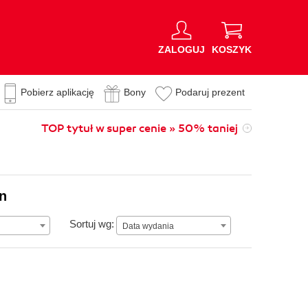
ZALOGUJ
KOSZYK
Pobierz aplikację
Bony
Podaruj prezent
TOP tytuł w super cenie » 50% taniej
on
Data wydania
Sortuj wg:
Data wydania