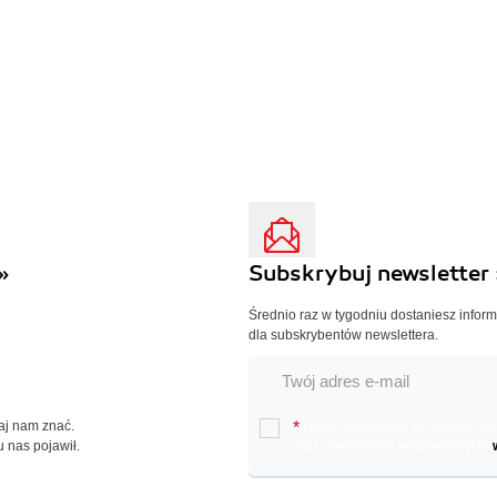
»
Subskrybuj newsletter 
Średnio raz w tygodniu dostaniesz infor
dla subskrybentów newslettera.
Daj nam znać.
*
Chcę otrzymywać na podany e-ma
u nas pojawił.
oraz nowościach wydawniczych.