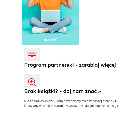
Program partnerski - zarabiaj więcej 
Brak książki? - daj nam znać »
Nie znalazłeś książki, którą powinniśmy mieć w naszej ofercie? 
Dołożymy wszelkich starań, by wskazany tytuł jak najszybciej się 