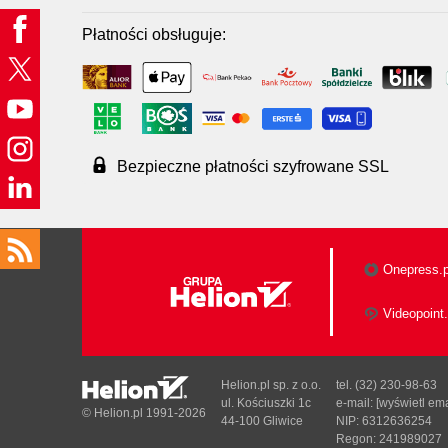
Płatności obsługuje:
Bezpieczne płatności szyfrowane SSL
Onepress.p
Videopoint.
Helion.pl sp. z o.o.
tel. (32) 230-98-63
ul. Kościuszki 1c
e-mail:
[wyświetl ema
© Helion.pl 1991-2026
44-100 Gliwice
NIP: 6312636254
Regon: 241989027