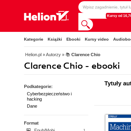
Kursy od 16,70
Kategorie
Książki
Ebooki
Kursy video
Audiobo
Helion.pl
» Autorzy
» 📚
Clarence Chio
Clarence Chio - ebooki
Tytuły au
Podkategorie:
Cyberbezpieczeństwo i
hacking
Dane
Format
Epub/Mobi
1