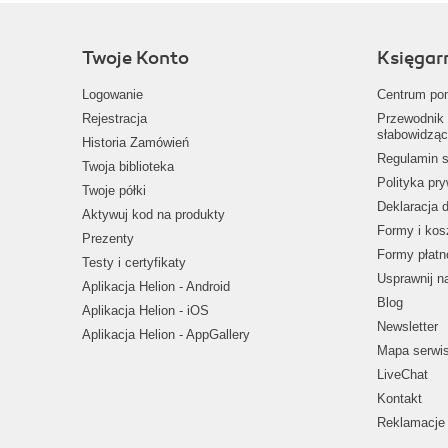
Twoje Konto
Księgar
Logowanie
Centrum po
Rejestracja
Przewodnik 
słabowidząc
Historia Zamówień
Regulamin s
Twoja biblioteka
Polityka pr
Twoje półki
Deklaracja 
Aktywuj kod na produkty
Formy i kos
Prezenty
Formy płatn
Testy i certyfikaty
Usprawnij 
Aplikacja Helion - Android
Blog
Aplikacja Helion - iOS
Newsletter
Aplikacja Helion - AppGallery
Mapa serwi
LiveChat
Kontakt
Reklamacje 