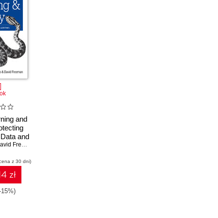
ok
ning and
otecting
 Data and
hms
vid Freeman
cena z 30 dni)
14 zł
(-15%)