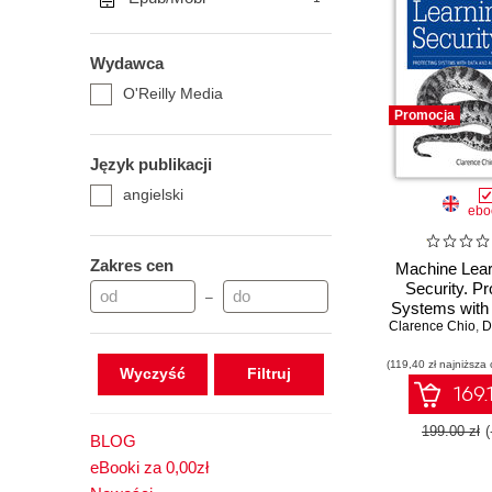
Wydawca
O'Reilly Media
Promocja
Język publikacji
angielski
ebo
Zakres cen
Machine Lear
Security. Pr
–
Systems with
Clarence Chio
Algorit
,
Da
(119,40 zł najniższa 
Wyczyść
169.
199.00 zł
BLOG
eBooki za 0,00zł