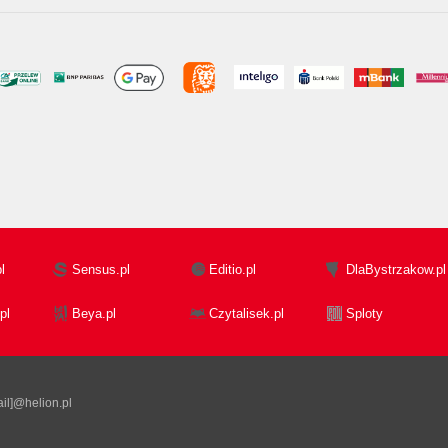
l
Sensus.pl
Editio.pl
DlaBystrzakow.pl
pl
Beya.pl
Czytalisek.pl
Sploty
il]@helion.pl