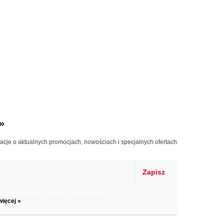
»
macje o aktualnych promocjach, nowościach i specjalnych ofertach
Zapisz
il informacje o zniżkach, promocjach
więcej »