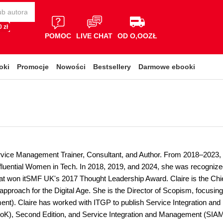
 zł
POMOC
LIVE CHAT
OD O,OOZŁ
oki
Promocje
Nowości
Bestsellery
Darmowe ebooki
ervice Management Trainer, Consultant, and Author. From 2018–202
nfluential Women in Tech. In 2018, 2019, and 2024, she was recogni
hat won itSMF UK's 2017 Thought Leadership Award. Claire is the Chi
proach for the Digital Age. She is the Director of Scopism, focusing
nt). Claire has worked with ITGP to publish Service Integration 
oK), Second Edition, and Service Integration and Management (SIA