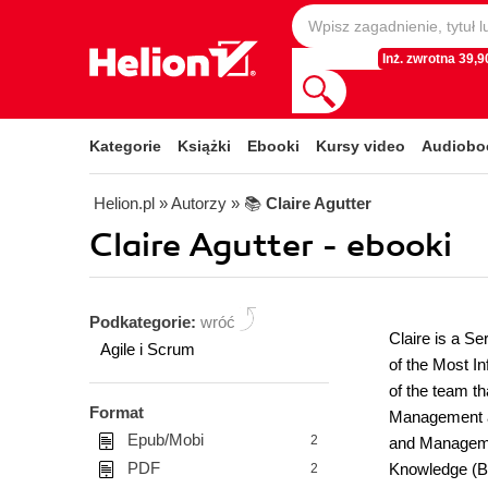
Inż. zwrotna 39,90
Kategorie
Książki
Ebooki
Kursy video
Audiobo
Helion.pl
» Autorzy
» 📚
Claire Agutter
Claire Agutter - ebooki
Podkategorie:
wróć
Claire is a S
Agile i Scrum
of the Most I
of the team t
Format
Management ap
Epub/Mobi
2
and Manageme
PDF
Knowledge (B
2