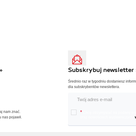
»
Subskrybuj newsletter 
Średnio raz w tygodniu dostaniesz infor
dla subskrybentów newslettera.
Daj nam znać.
*
Chcę otrzymywać na podany e-ma
u nas pojawił.
oraz nowościach wydawniczych.