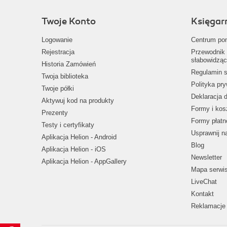
Twoje Konto
Księgar
Logowanie
Centrum po
Rejestracja
Przewodnik 
słabowidząc
Historia Zamówień
Regulamin s
Twoja biblioteka
Polityka pr
Twoje półki
Deklaracja 
Aktywuj kod na produkty
Formy i kos
Prezenty
Formy płatn
Testy i certyfikaty
Usprawnij 
Aplikacja Helion - Android
Blog
Aplikacja Helion - iOS
Newsletter
Aplikacja Helion - AppGallery
Mapa serwi
LiveChat
Kontakt
Reklamacje 