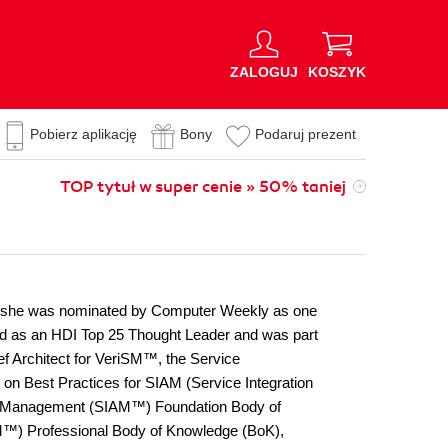
ZALOGUJ
KOSZYK
Pobierz aplikację
Bony
Podaruj prezent
TOP tytuł w super cenie » 50% taniej
3, she was nominated by Computer Weekly as one
zed as an HDI Top 25 Thought Leader and was part
ef Architect for VeriSM™, the Service
 on Best Practices for SIAM (Service Integration
and Management (SIAM™) Foundation Body of
M™) Professional Body of Knowledge (BoK),