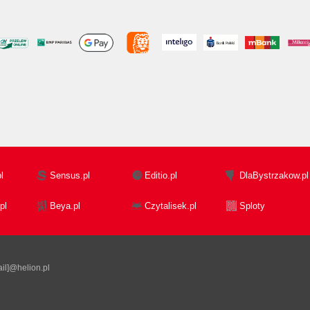
l
Sensus.pl
Editio.pl
DlaBystrzakow.pl
pl
Beya.pl
Czytalisek.pl
Sploty
il]@helion.pl