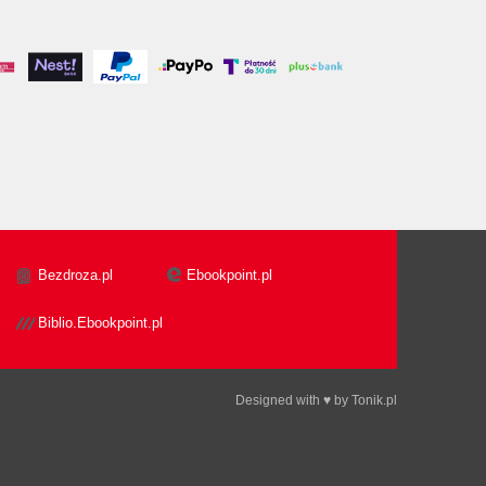
Bezdroza.pl
Ebookpoint.pl
Biblio.Ebookpoint.pl
Designed with ♥ by
Tonik.pl