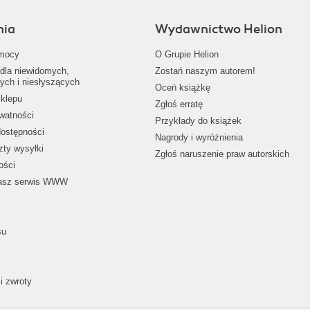
nia
Wydawnictwo Helion
mocy
O Grupie Helion
dla niewidomych,
Zostań naszym autorem!
ych i niesłyszących
Oceń książkę
klepu
Zgłoś erratę
ywatności
Przykłady do książek
dostępności
Nagrody i wyróżnienia
zty wysyłki
Zgłoś naruszenie praw autorskich
ości
nasz serwis WWW
su
i zwroty