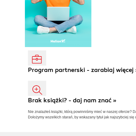
Program partnerski - zarabiaj więcej 
Brak książki? - daj nam znać »
Nie znalazłeś książki, którą powinniśmy mieć w naszej ofercie? 
Dołożymy wszelkich starań, by wskazany tytuł jak najszybciej się 