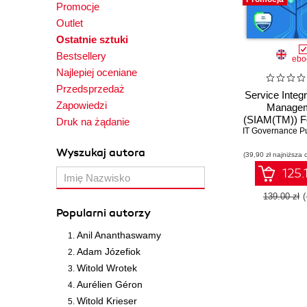
Promocje
Outlet
Ostatnie sztuki
Bestsellery
ebo
Najlepiej oceniane
Przedsprzedaż
Service Integ
Zapowiedzi
Manage
(SIAM(TM)) F
Druk na żądanie
IT Governance Pu
Body of Kn
(BoK). 
Wyszukaj autora
(39,90 zł najniższa 
Framework
Ecosyste
125.
Practices
Successful 
139.00 zł
Integrat
Popularni autorzy
Anil Ananthaswamy
Adam Józefiok
Witold Wrotek
Aurélien Géron
Witold Krieser