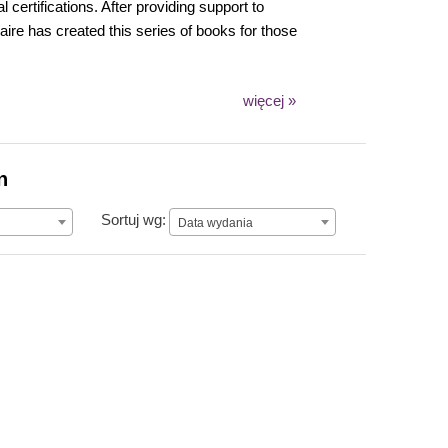
certifications. After providing support to
aire has created this series of books for those
więcej »
n
Data wydania
Sortuj wg:
Data wydania