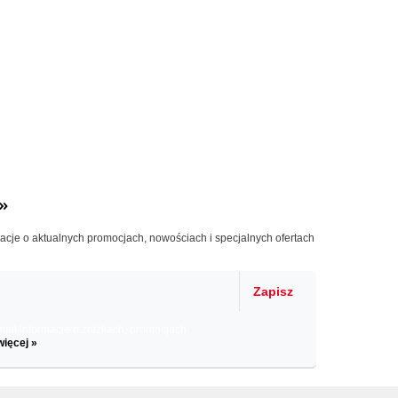
»
macje o aktualnych promocjach, nowościach i specjalnych ofertach
Zapisz
il informacje o zniżkach, promocjach
więcej »