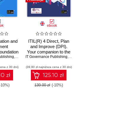
ok
ebook
ration and
ITIL(R) 4 Direct, Plan
ment
and Improve (DPI).
oundation
Your companion to the
blishing
owledge
,
Claire Agutter
IT Governance Publishing
ITIL® 4 Managing
,
Claire Agutter
SIAM
Professional and
cena z 30 dni)
s from
(39,90 zł najniższa cena z 30 dni)
Strategic Leader DPI
m to
certification
10 zł
125.10 zł
 for
Service
(-10%)
139.00 zł
(-10%)
ion