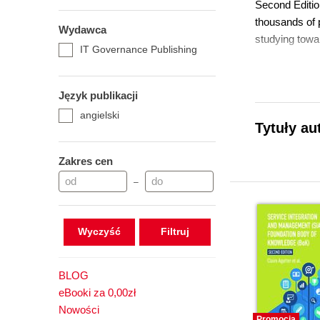
Second Edition
thousands of p
Wydawca
studying towa
IT Governance Publishing
Język publikacji
angielski
Tytuły au
Zakres cen
–
Wyczyść
BLOG
eBooki za 0,00zł
Nowości
Promocja