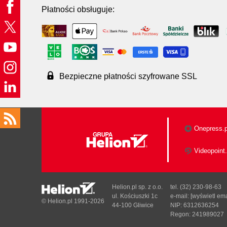
Płatności obsługuje:
Bezpieczne płatności szyfrowane SSL
Onepress.p
Videopoint.
Helion.pl sp. z o.o.
tel. (32) 230-98-63
ul. Kościuszki 1c
e-mail:
[wyświetl ema
© Helion.pl 1991-2026
44-100 Gliwice
NIP: 6312636254
Regon: 241989027