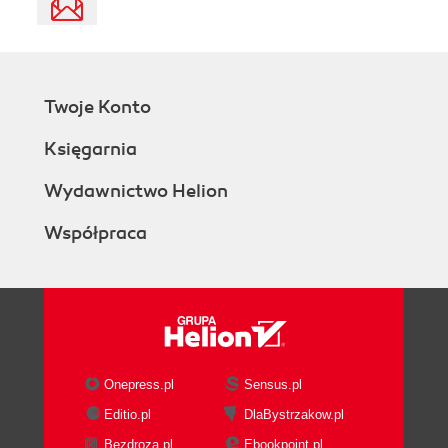
Twoje Konto
Księgarnia
Wydawnictwo Helion
Współpraca
Onepress.pl
Sensus.pl
Editio.pl
DlaBystrzakow.pl
Bezdroza.pl
Ebookpoint.pl