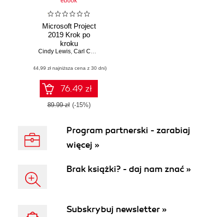
ebook
Microsoft Project
2019 Krok po
kroku
Cindy Lewis
,
Carl Chatfield
,
Timothy Johnson
(44,99 zł najniższa cena z 30 dni)
76.49 zł
89.99 zł
(-15%)
Program partnerski - zarabiaj
więcej »
Brak książki? - daj nam znać »
Subskrybuj newsletter »