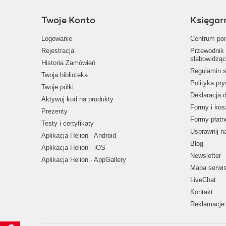
Twoje Konto
Księgar
Logowanie
Centrum po
Rejestracja
Przewodnik 
słabowidząc
Historia Zamówień
Regulamin s
Twoja biblioteka
Polityka pr
Twoje półki
Deklaracja 
Aktywuj kod na produkty
Formy i kos
Prezenty
Formy płatn
Testy i certyfikaty
Usprawnij 
Aplikacja Helion - Android
Blog
Aplikacja Helion - iOS
Newsletter
Aplikacja Helion - AppGallery
Mapa serwi
LiveChat
Kontakt
Reklamacje 