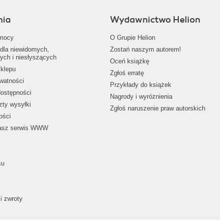
nia
Wydawnictwo Helion
mocy
O Grupie Helion
dla niewidomych,
Zostań naszym autorem!
ych i niesłyszących
Oceń książkę
klepu
Zgłoś erratę
ywatności
Przykłady do książek
dostępności
Nagrody i wyróżnienia
zty wysyłki
Zgłoś naruszenie praw autorskich
ości
nasz serwis WWW
su
i zwroty