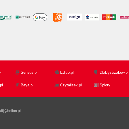
l
Sensus.pl
Editio.pl
DlaBystrzakow.pl
pl
Beya.pl
Czytalisek.pl
Sploty
il]@helion.pl