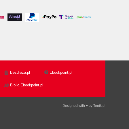
Bezdroza.pl
Ebookpoint.pl
Biblio.Ebookpoint.pl
Designed with ♥ by
Tonik.pl