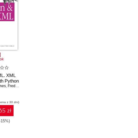
ok
ML. XML
th Python
ones
,
Fred L. Drake
cena z 30 dni)
65 zł
(-15%)