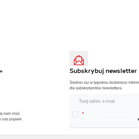
»
Subskrybuj newsletter 
Średnio raz w tygodniu dostaniesz infor
dla subskrybentów newslettera.
Daj nam znać.
*
Chcę otrzymywać na podany e-ma
u nas pojawił.
oraz nowościach wydawniczych.