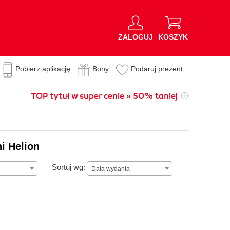
ZALOGUJ
KOSZYK
Pobierz aplikację
Bony
Podaruj prezent
TOP tytuł w super cenie » 50% taniej
i Helion
Data wydania
Sortuj wg:
Data wydania