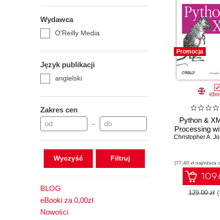
Wydawca
O'Reilly Media
Promocja
Język publikacji
angielski
ebo
Zakres cen
Python & X
–
Processing wi
Christopher A. J
Wyczyść
(77,40 zł najniższa 
109.
BLOG
129.00 zł
eBooki za 0,00zł
Nowości