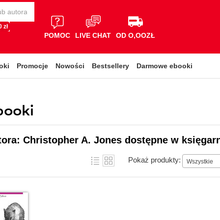
 zł
POMOC
LIVE CHAT
OD O,OOZŁ
oki
Promocje
Nowości
Bestsellery
Darmowe ebooki
booki
tora: Christopher A. Jones dostępne w księgarn
Pokaż produkty:
Wszystkie