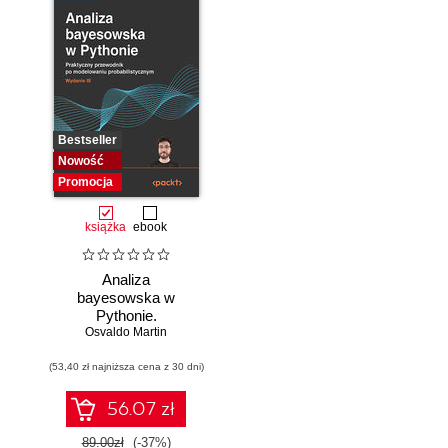
Bestseller
Nowość
Promocja
książka
ebook
Analiza
bayesowska w
Pythonie.
Osvaldo Martin
Praktyczny
przewodnik po
(53,40 zł najniższa cena z 30 dni)
modelowaniu
probabilistycznym.
Wydanie III
56.07 zł
89.00zł
(-37%)