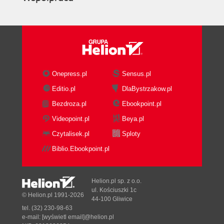
Onepress.pl
Sensus.pl
Editio.pl
DlaBystrzakow.pl
Bezdroza.pl
Ebookpoint.pl
Videopoint.pl
Beya.pl
Czytalisek.pl
Sploty
Biblio.Ebookpoint.pl
Helion.pl sp. z o.o.
ul. Kościuszki 1c
© Helion.pl 1991-2026
44-100 Gliwice
tel. (32) 230-98-63
e-mail:
[wyświetl email]@helion.pl