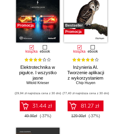
Promocja
Bestseller
Promocja
książka
ebook
książka
ebook
Elektrotechnika w
Inżynieria AI.
pigułce. I wszystko
Tworzenie aplikacji
jasne
z wykorzystaniem
Witold Krieser
modeli bazowych
Chip Huyen
(29,94 zł najniższa cena z 30 dni)
(77,40 zł najniższa cena z 30 dni)
31.44 zł
81.27 zł
49.90zł
(-37%)
129.00zł
(-37%)