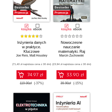
Bestseller
Bestseller
Promocja
Promocja
książka
ebook
książka
ebook
Inżynieria danych
Nowoczesne
w praktyce.
nauczanie
Kluczowe
matematyki. Raj
Joe Reis
koncepcje i
,
Matt Housley
Marcin Żuchowski
Cantora bez
najlepsze
kalkulatora?
(71,40 zł najniższa cena z 30 dni)
technologie
(23,94 zł najniższa cena z 30 dni)
74.97 zł
33.90 zł
119.00zł
(-37%)
39.90zł
(-15%)