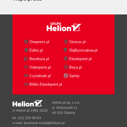
Onepress.pl
Sensus.pl
Editio.pl
DlaBystrzakow.pl
Bezdroza.pl
Ebookpoint.pl
Videopoint.pl
Beya.pl
Czytalisek.pl
Sploty
Biblio.Ebookpoint.pl
Helion.pl sp. z o.o.
ul. Kościuszki 1c
© Helion.pl 1991-2026
44-100 Gliwice
tel. (32) 230-98-63
e-mail:
[wyświetl email]@helion.pl