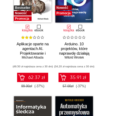
Bestseller
Nowość
Nowość
Promocja
Promocja
książka
ebook
książka
ebook
Aplikacje oparte na
Arduino. 10
agentach AI.
projektów, które
Projektowanie i
naprawdę działają
Michael Albada
wdrażanie
Witold Wrotek
systemów
(49,50 zł najniższa cena z 30 dni)
wieloagentowych
(34,20 zł najniższa cena z 30 dni)
62.37 zł
35.91 zł
99.00zł
(-37%)
57.00zł
(-37%)