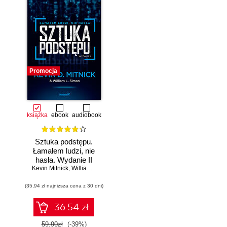
Promocja
książka
ebook
audiobook
Sztuka podstępu.
Łamałem ludzi, nie
hasła. Wydanie II
Kevin Mitnick
,
William L. Simon
(35,94 zł najniższa cena z 30 dni)
36.54 zł
59.90zł
(-39%)