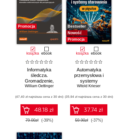
Promocja
Bestseller
Nowość
Promocja
książka
ebook
książka
ebook
Informatyka
Automatyka
śledcza.
przemysłowa i
Gromadzenie,
systemy
William Oettinger
analiza i
sterowania w
Witold Krieser
zabezpieczanie
pigułce
(47,40 zł najniższa cena z 30 dni)
dowodów
(35,94 zł najniższa cena z 30 dni)
elektronicznych dla
początkujących.
48.18 zł
37.74 zł
Wydanie II
79.00zł
(-39%)
59.90zł
(-37%)