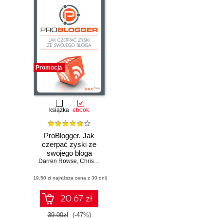
Promocja
książka
ebook
ProBlogger. Jak
czerpać zyski ze
swojego bloga
Darren Rowse
,
Chris Garrett
(19,50 zł najniższa cena z 30 dni)
20.67 zł
39.00zł
(-47%)