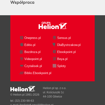
Współpraca
Onepress.pl
Sensus.pl
Editio.pl
DlaBystrzakow.pl
Bezdroza.pl
Ebookpoint.pl
Videopoint.pl
Beya.pl
Czytalisek.pl
Sploty
Biblio.Ebookpoint.pl
Helion.pl sp. z o.o.
ul. Kościuszki 1c
© Helion.pl 1991-2026
44-100 Gliwice
tel. (32) 230-98-63
e-mail:
[wyświetl email]@helion.pl