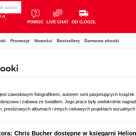
 zł
POMOC
LIVE CHAT
OD O,OOZŁ
oki
Promocje
Nowości
Bestsellery
Darmowe ebooki
booki
jest zawodowym fotografikiem, autorem serii pasjonujących książek z 
ajobrazowa i zabawa ze światłem. Jego prace były wielokrotnie nagr
 prestiżowych albumach i innych ciekawych projektach wizualnych 
tora: Chris Bucher dostępne w księgarni Helio