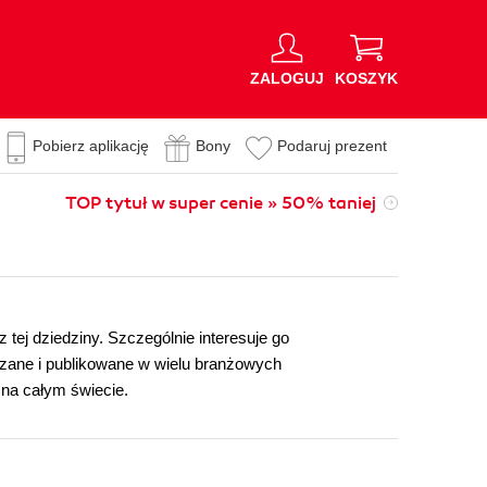
ZALOGUJ
KOSZYK
Pobierz aplikację
Bony
Podaruj prezent
TOP tytuł w super cenie » 50% taniej
tej dziedziny. Szczególnie interesuje go
adzane i publikowane w wielu branżowych
na całym świecie.
n