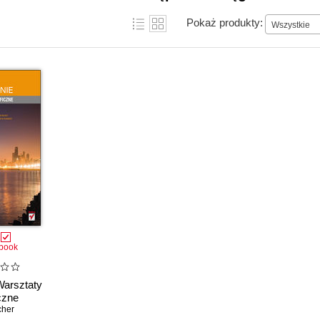
Pokaż produkty:
Wszystkie
book
Warsztaty
iczne
cher