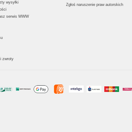
zty wysyłki
Zgłoś naruszenie praw autorskich
ości
nasz serwis WWW
su
i zwroty