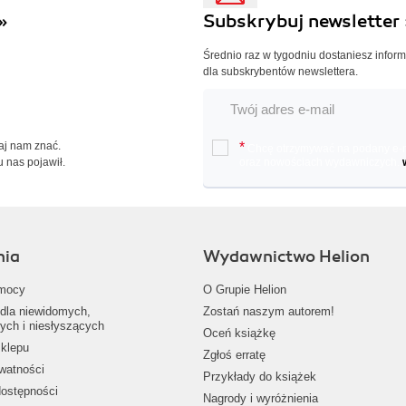
»
Subskrybuj newsletter 
Średnio raz w tygodniu dostaniesz infor
dla subskrybentów newslettera.
Daj nam znać.
*
Chcę otrzymywać na podany e-ma
u nas pojawił.
oraz nowościach wydawniczych.
nia
Wydawnictwo Helion
mocy
O Grupie Helion
dla niewidomych,
Zostań naszym autorem!
ych i niesłyszących
Oceń książkę
klepu
Zgłoś erratę
ywatności
Przykłady do książek
dostępności
Nagrody i wyróżnienia