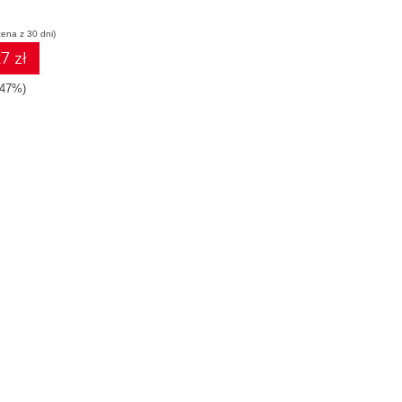
cena z 30 dni)
7 zł
-47%)