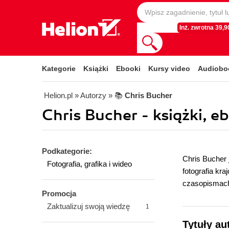
Inż. zwrotna 39,90
Kategorie
Książki
Ebooki
Kursy video
Audiobo
Helion.pl
» Autorzy
» 📚
Chris Bucher
Chris Bucher - książki, e
Podkategorie:
Chris Bucher 
Fotografia, grafika i wideo
fotografia kr
czasopismach,
Promocja
Zaktualizuj swoją wiedzę
1
Tytuły au