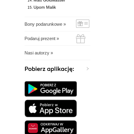
Matt Goldwasser
Upom Malik
Bony podarunkowe »
Podaruj prezent »
Nasi autorzy »
Pobierz aplikację: