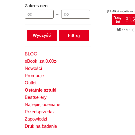
Zakres cen
(29,49 zł najniższa 
–
31.2
59.00zł
(
Wyczyść
BLOG
eBooki za 0,00zł
Nowości
Promocje
Outlet
Ostatnie sztuki
Bestsellery
Najlepiej oceniane
Przedsprzedaż
Zapowiedzi
Druk na żądanie