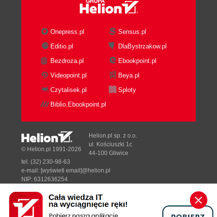
Onepress.pl
Sensus.pl
Editio.pl
DlaBystrzakow.pl
Bezdroza.pl
Ebookpoint.pl
Videopoint.pl
Beya.pl
Czytalisek.pl
Sploty
Biblio.Ebookpoint.pl
Helion.pl sp. z o.o.
ul. Kościuszki 1c
© Helion.pl 1991-2026
44-100 Gliwice
tel. (32) 230-98-63
e-mail:
[wyświetl email]@helion.pl
NIP: 6312636254
Regon: 241989027
Designed with ♥ by
Tonik.pl