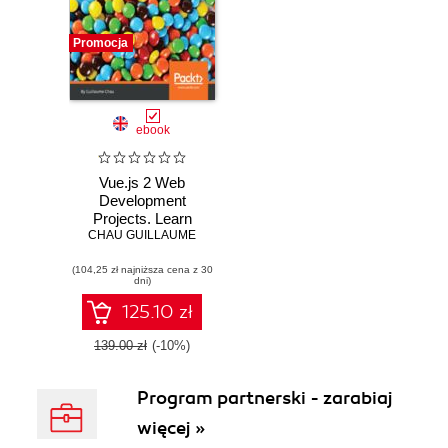
Promocja
ebook
Vue.js 2 Web
Development
Projects. Learn
Vue.js by building 6
CHAU GUILLAUME
web apps
(104,25 zł najniższa cena z 30
dni)
125.10 zł
139.00 zł
(-10%)
Program partnerski - zarabiaj
więcej »