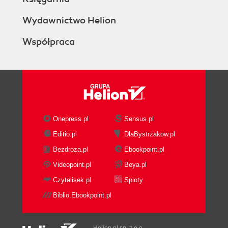
Wydawnictwo Helion
Współpraca
Onepress.pl
Sensus.pl
Editio.pl
DlaBystrzakow.pl
Bezdroza.pl
Ebookpoint.pl
Videopoint.pl
Beya.pl
Czytalisek.pl
Sploty
Biblio.Ebookpoint.pl
Helion.pl sp. z o.o.