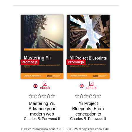
Promocja
Promocja
ebook
ebook
Mastering Yii.
Yii Project
Advance your
Blueprints. From
modern web
conception to
Charles R. Portwood ll
application
Charles R. Portwood ll
production, learn
development skills
how to develop
(119,25 zł najniższa cena z 30
with Yii Framework
(119,25 zł najniższa cena z 30
real-world