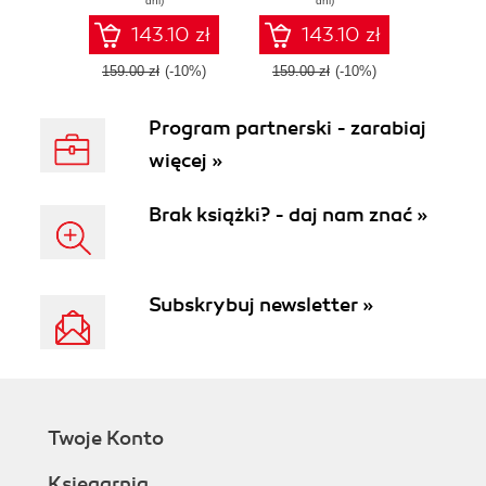
dni)
dni)
2
applications with
the Yii framework
143.10 zł
143.10 zł
159.00 zł
(-10%)
159.00 zł
(-10%)
Program partnerski - zarabiaj
więcej »
Brak książki? - daj nam znać »
Subskrybuj newsletter »
Twoje Konto
Księgarnia