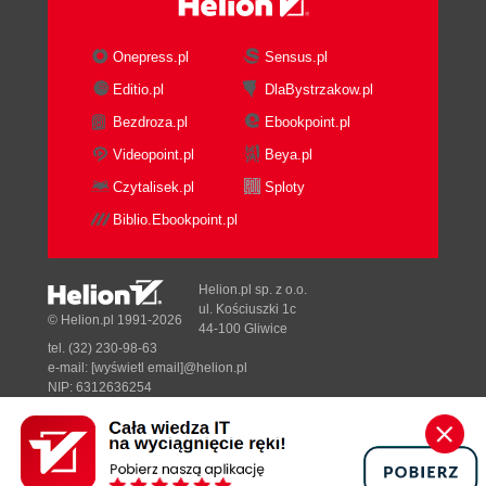
Onepress.pl
Sensus.pl
Editio.pl
DlaBystrzakow.pl
Bezdroza.pl
Ebookpoint.pl
Videopoint.pl
Beya.pl
Czytalisek.pl
Sploty
Biblio.Ebookpoint.pl
Helion.pl sp. z o.o.
ul. Kościuszki 1c
© Helion.pl 1991-2026
44-100 Gliwice
tel. (32) 230-98-63
e-mail:
[wyświetl email]@helion.pl
NIP: 6312636254
Regon: 241989027
Designed with ♥ by
Tonik.pl