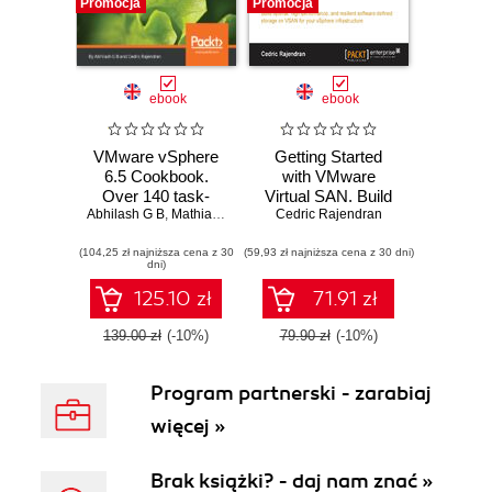
Promocja
Promocja
ebook
ebook
VMware vSphere
Getting Started
6.5 Cookbook.
with VMware
Over 140 task-
Virtual SAN. Build
Abhilash G B
oriented recipes to
,
Mathias Meyenburg
Cedric Rajendran
optimal, high-
,
Cedric Rajendran
install, configure,
performance, and
(104,25 zł najniższa cena z 30
manage, and
(59,93 zł najniższa cena z 30 dni)
resilient software-
dni)
orchestrate various
defined storage on
VMware vSphere
VSAN for your
125.10 zł
71.91 zł
6.5 components -
vSphere
Third Edition
infrastructure
139.00 zł
(-10%)
79.90 zł
(-10%)
Program partnerski - zarabiaj
więcej »
Brak książki? - daj nam znać »