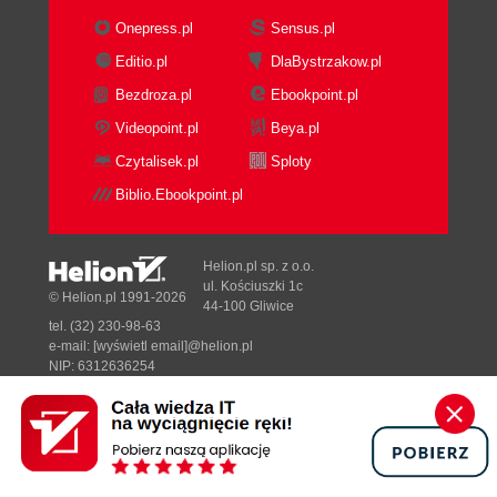
Onepress.pl
Sensus.pl
Editio.pl
DlaBystrzakow.pl
Bezdroza.pl
Ebookpoint.pl
Videopoint.pl
Beya.pl
Czytalisek.pl
Sploty
Biblio.Ebookpoint.pl
Helion.pl sp. z o.o.
ul. Kościuszki 1c
© Helion.pl 1991-2026
44-100 Gliwice
tel. (32) 230-98-63
e-mail:
[wyświetl email]@helion.pl
NIP: 6312636254
Regon: 241989027
Designed with ♥ by
Tonik.pl
Pełna wersja strony »