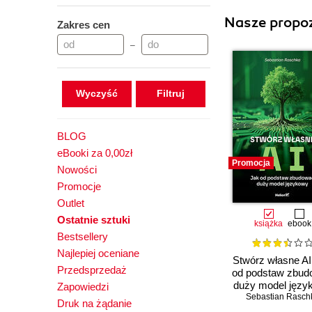
Nasze propoz
Zakres cen
–
Wyczyść
BLOG
eBooki za 0,00zł
Promocja
Nowości
Promocje
Outlet
Ostatnie sztuki
książka
ebook
Bestsellery
Najlepiej oceniane
Stwórz własne AI
Przedsprzedaż
od podstaw zbu
duży model języ
Zapowiedzi
Sebastian Rasch
Druk na żądanie