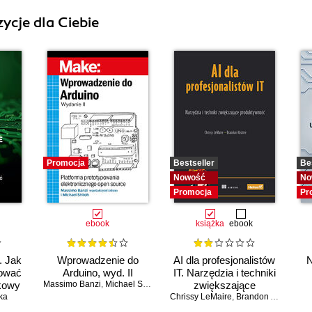
ycje dla Ciebie
Promocja
Bestseller
Be
Nowość
No
Promocja
Pr
ebook
książka
ebook
. Jak
Wprowadzenie do
AI dla profesjonalistów
N
dować
Arduino, wyd. II
IT. Narzędzia i techniki
kowy
Massimo Banzi
,
Michael Shiloh
zwiększające
ka
Chrissy LeMaire
produktywność
,
Brandon Abshire