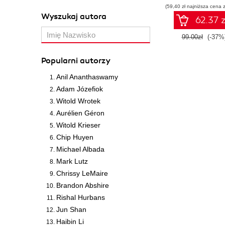
(59,40 zł najniższa cena z
Wyszukaj autora
62.37 z
99.00zł
(-37%
Popularni autorzy
Anil Ananthaswamy
Adam Józefiok
Witold Wrotek
Aurélien Géron
Witold Krieser
Chip Huyen
Michael Albada
Mark Lutz
Chrissy LeMaire
Brandon Abshire
Rishal Hurbans
Jun Shan
Haibin Li