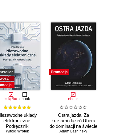
stseller
Promocja
wość
omocja
książka
ebook
ebook
iezawodne układy
Ostra jazda. Za
elektroniczne.
kulisami dążeń Ubera
Podręcznik
do dominacji na świecie
konstruktora
Witold Wrotek
Adam Lashinsky