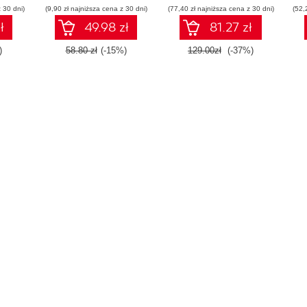
 30 dni)
(9,90 zł najniższa cena z 30 dni)
(77,40 zł najniższa cena z 30 dni)
(52,
ł
49.98 zł
81.27 zł
)
58.80 zł
(-15%)
129.00zł
(-37%)