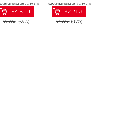
20 zł najniższa cena z 30 dni)
(9,90 zł najniższa cena z 30 dni)
54.81 zł
32.21 zł
87.00zł
(-37%)
37.89 zł
(-15%)