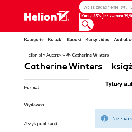
Kursy -65%
Inż. zwrotna 39,90
Kategorie
Książki
Ebooki
Kursy video
Audiobo
Helion.pl
» Autorzy
» 📚
Catherine Winters
Catherine Winters - książ
Tytuły au
Format
Wydawca
Nie znale
Język publikacji