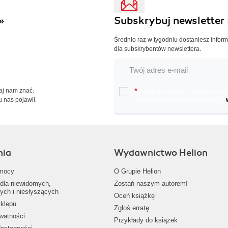
»
Subskrybuj newsletter 
Średnio raz w tygodniu dostaniesz infor
dla subskrybentów newslettera.
Daj nam znać.
*
Chcę otrzymywać na podany e-ma
u nas pojawił.
oraz nowościach wydawniczych.
nia
Wydawnictwo Helion
mocy
O Grupie Helion
dla niewidomych,
Zostań naszym autorem!
ych i niesłyszących
Oceń książkę
klepu
Zgłoś erratę
ywatności
Przykłady do książek