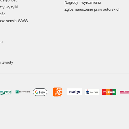
dostępności
Nagrody i wyróżnienia
zty wysyłki
Zgłoś naruszenie praw autorskich
ości
nasz serwis WWW
su
i zwroty