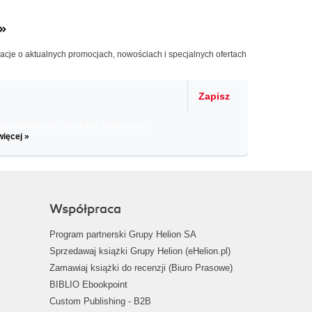
»
macje o aktualnych promocjach, nowościach i specjalnych ofertach
Zapisz
il informacje o zniżkach, promocjach
więcej »
Współpraca
Program partnerski Grupy Helion SA
Sprzedawaj książki Grupy Helion (eHelion.pl)
Zamawiaj książki do recenzji (Biuro Prasowe)
BIBLIO Ebookpoint
Custom Publishing - B2B