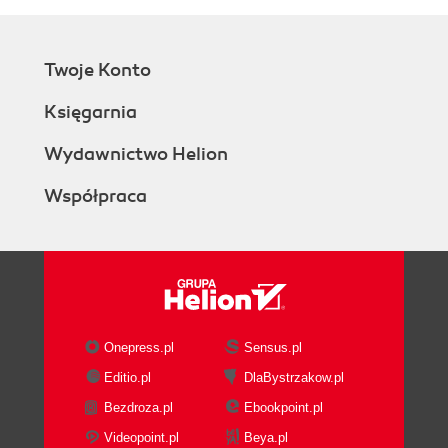
Twoje Konto
Księgarnia
Wydawnictwo Helion
Współpraca
Onepress.pl
Sensus.pl
Editio.pl
DlaBystrzakow.pl
Bezdroza.pl
Ebookpoint.pl
Videopoint.pl
Beya.pl