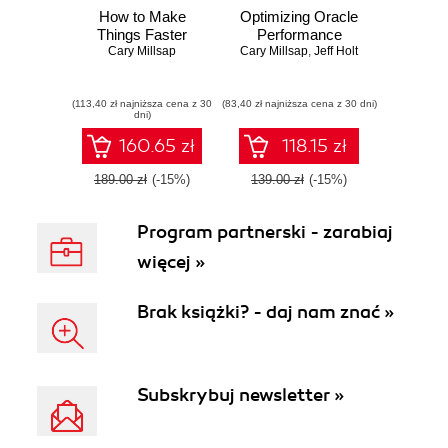
How to Make
Optimizing Oracle
Things Faster
Performance
Cary Millsap
Cary Millsap
,
Jeff Holt
(113,40 zł najniższa cena z 30
(83,40 zł najniższa cena z 30 dni)
dni)
160.65 zł
118.15 zł
189.00 zł
(-15%)
139.00 zł
(-15%)
Program partnerski - zarabiaj
więcej »
Brak książki? - daj nam znać »
Subskrybuj newsletter »