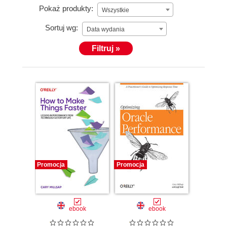
Pokaż produkty:
Wszystkie
Sortuj wg:
Data wydania
Filtruj »
Promocja
Promocja
ebook
ebook