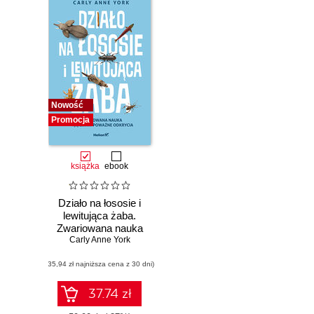
Nowość
Promocja
książka
ebook
Działo na łososie i
lewitująca żaba.
Zwariowana nauka
Carly Anne York
i jej całkiem
poważne odkrycia
(35,94 zł najniższa cena z 30 dni)
37.74 zł