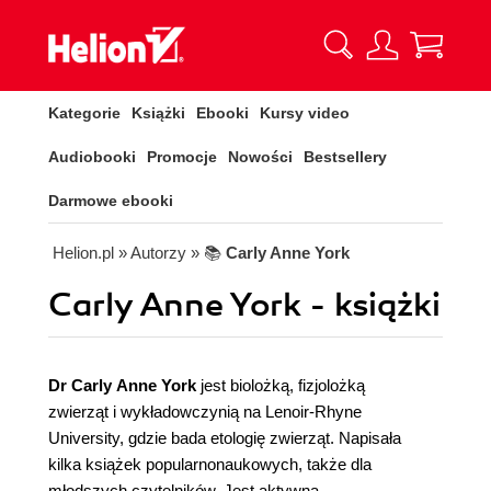
Kategorie
Książki
Ebooki
Kursy video
Audiobooki
Promocje
Nowości
Bestsellery
Darmowe ebooki
Helion.pl
» Autorzy
» 📚
Carly Anne York
Carly Anne York - książki
Dr Carly Anne York
jest biolożką, fizjolożką
zwierząt i wykładowczynią na Lenoir-Rhyne
University, gdzie bada etologię zwierząt. Napisała
kilka książek popularnonaukowych, także dla
młodszych czytelników. Jest aktywną