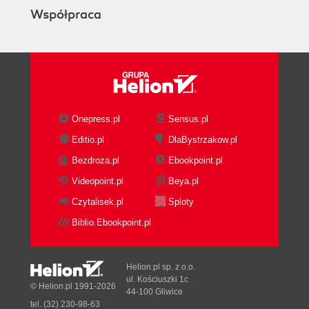
Współpraca
Onepress.pl
Sensus.pl
Editio.pl
DlaBystrzakow.pl
Bezdroza.pl
Ebookpoint.pl
Videopoint.pl
Beya.pl
Czytalisek.pl
Sploty
Biblio.Ebookpoint.pl
Helion.pl sp. z o.o.
ul. Kościuszki 1c
© Helion.pl 1991-2026
44-100 Gliwice
tel. (32) 230-98-63