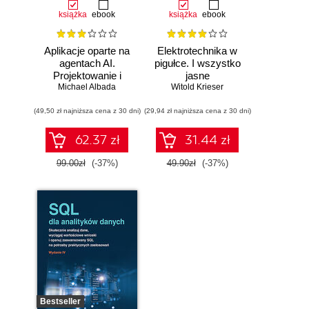
książka
ebook
książka
ebook
Aplikacje oparte na
Elektrotechnika w
agentach AI.
pigułce. I wszystko
Projektowanie i
jasne
Michael Albada
wdrażanie
Witold Krieser
systemów
(49,50 zł najniższa cena z 30 dni)
wieloagentowych
(29,94 zł najniższa cena z 30 dni)
62.37 zł
31.44 zł
99.00zł
(-37%)
49.90zł
(-37%)
Bestseller