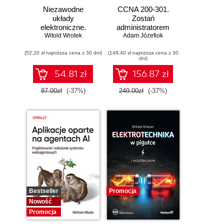
Niezawodne
CCNA 200-301.
układy
Zostań
elektroniczne.
administratorem
Witold Wrotek
Podręcznik
Adam Józefiok
sieci
konstruktora
komputerowych
(52,20 zł najniższa cena z 30 dni)
(149,40 zł najniższa cena z 30
Cisco. Wydanie II
dni)
54.81 zł
156.87 zł
87.00zł
(-37%)
249.00zł
(-37%)
Bestseller
Promocja
Nowość
Promocja