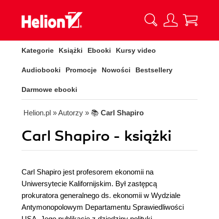
Kategorie
Książki
Ebooki
Kursy video
Audiobooki
Promocje
Nowości
Bestsellery
Darmowe ebooki
Helion.pl
» Autorzy
» 📚
Carl Shapiro
Carl Shapiro - książki
Carl Shapiro jest profesorem ekonomii na
Uniwersytecie Kalifornijskim. Był zastępcą
prokuratora generalnego ds. ekonomii w Wydziale
Antymonopolowym Departamentu Sprawiedliwości
USA. Jego publikacje z dziedziny polityki