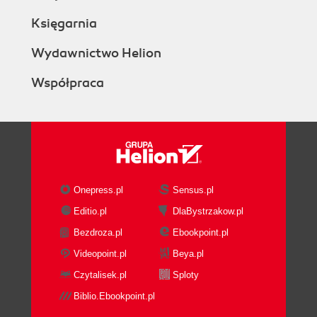
Księgarnia
Wydawnictwo Helion
Współpraca
Onepress.pl
Sensus.pl
Editio.pl
DlaBystrzakow.pl
Bezdroza.pl
Ebookpoint.pl
Videopoint.pl
Beya.pl
Czytalisek.pl
Sploty
Biblio.Ebookpoint.pl