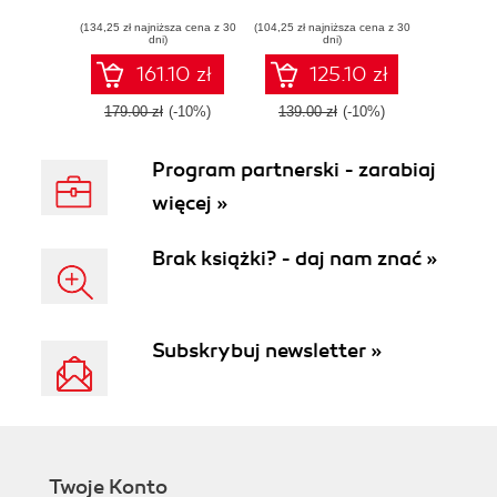
applications with
driven test
(134,25 zł najniższa cena z 30
Selenium Web
(104,25 zł najniższa cena z 30
frameworks using
dni)
dni)
Driver 3
Selenium
WebDriver,
161.10 zł
125.10 zł
AppiumDriver,
Java, and TestNG
179.00 zł
(-10%)
139.00 zł
(-10%)
Program partnerski - zarabiaj
więcej »
Brak książki? - daj nam znać »
Subskrybuj newsletter »
Twoje Konto