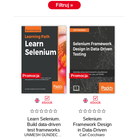
Filtruj »
Promocja
Promocja
ebook
ebook
Learn Selenium.
Selenium
Build data-driven
Framework Design
test frameworks
in Data-Driven
for mobile and web
UNMESH GUNDECHA
,
Carl Cocchiaro
Testing. Build data-
Carl Cocchiaro