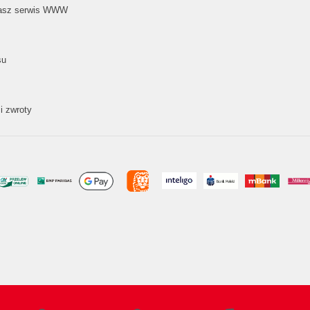
nasz serwis WWW
su
i zwroty