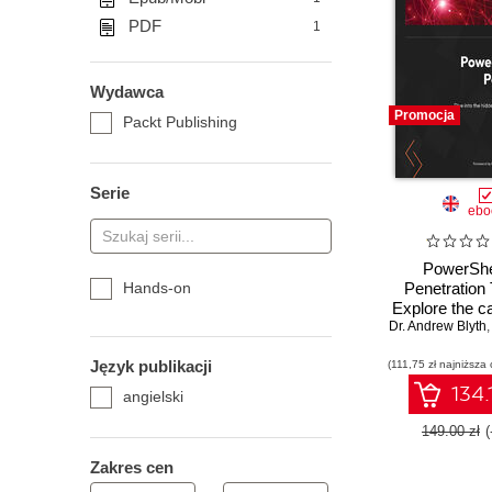
PDF
1
Wydawca
Promocja
Packt Publishing
Serie
ebo
PowerShel
Hands-on
Penetration 
Explore the ca
Dr. Andrew Blyth
of PowerSh
pentesters
Język publikacji
(111,75 zł najniższa 
multiple pl
134.
angielski
149.00 zł
Zakres cen