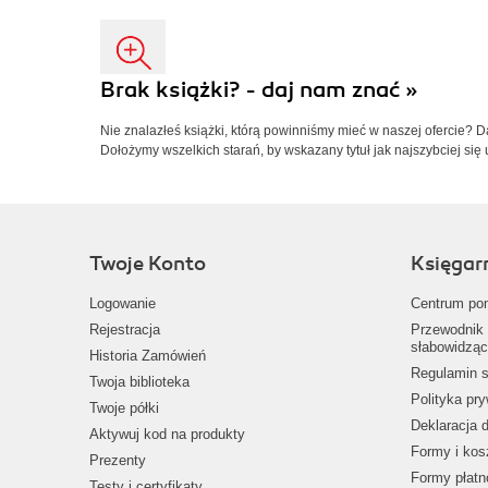
Brak książki? - daj nam znać »
Nie znalazłeś książki, którą powinniśmy mieć w naszej ofercie? 
Dołożymy wszelkich starań, by wskazany tytuł jak najszybciej się 
Twoje Konto
Księgar
Logowanie
Centrum po
Rejestracja
Przewodnik 
słabowidząc
Historia Zamówień
Regulamin s
Twoja biblioteka
Polityka pr
Twoje półki
Deklaracja 
Aktywuj kod na produkty
Formy i kos
Prezenty
Formy płatn
Testy i certyfikaty