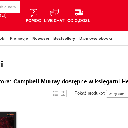
 zł
POMOC
LIVE CHAT
OD O,OOZŁ
oki
Promocje
Nowości
Bestsellery
Darmowe ebooki
i
tora: Campbell Murray dostępne w księgarni He
Pokaż produkty:
Wszystkie