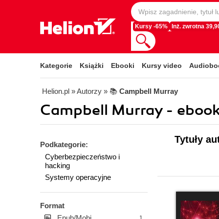
Kursy -65%
Inż. zwrotna 39,90
Kategorie
Książki
Ebooki
Kursy video
Audiobo
Helion.pl
» Autorzy
» 📚
Campbell Murray
Campbell Murray - ebook
Tytuły au
Podkategorie:
Cyberbezpieczeństwo i
hacking
Systemy operacyjne
Format
Epub/Mobi
1