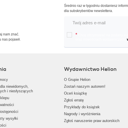
Średnio raz w tygodniu dostaniesz infor
dla subskrybentów newslettera.
Daj nam znać.
*
Chcę otrzymywać na podany e-ma
u nas pojawił.
oraz nowościach wydawniczych.
nia
Wydawnictwo Helion
mocy
O Grupie Helion
dla niewidomych,
Zostań naszym autorem!
ych i niesłyszących
Oceń książkę
klepu
Zgłoś erratę
ywatności
Przykłady do książek
dostępności
Nagrody i wyróżnienia
zty wysyłki
Zgłoś naruszenie praw autorskich
ości