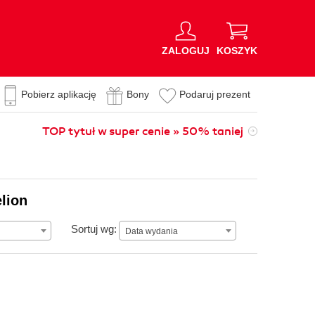
ZALOGUJ
KOSZYK
Pobierz aplikację
Bony
Podaruj prezent
TOP tytuł w super cenie » 50% taniej
lion
Data wydania
Sortuj wg:
Data wydania