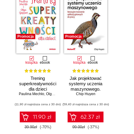
Promocja
Promocja
książka
ebook
książka
ebook
Trening
Jak projektować
superkreatywności
systemy uczenia
dla dzieci
maszynowego.
Paulina Mechło
,
Olga Geppert
Chip Huyen
Iteracyjne
tworzenie aplikacji
(11,90 zł najniższa cena z 30 dni)
(59,40 zł najniższa cena z 30 dni)
gotowych do pracy
11.90 zł
62.37 zł
39.90zł
(-70%)
99.00zł
(-37%)