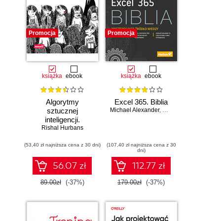
Promocja
Promocja
książka
ebook
książka
ebook
Algorytmy
Excel 365. Biblia
sztucznej
Michael Alexander
,
Dick Kusleika
inteligencji.
Rishal Hurbans
Ilustrowany
przewodnik
(53,40 zł najniższa cena z 30 dni)
(107,40 zł najniższa cena z 30
dni)
56.07 zł
112.77 zł
89.00zł
(-37%)
179.00zł
(-37%)