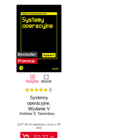
Bestseller
Promocja
książka
ebook
Systemy
operacyjne.
Wydanie V
Andrew S. Tanenbaum
,
Herbert Bos
(107,40 zł najniższa cena z 30
dni)
112.77 zł