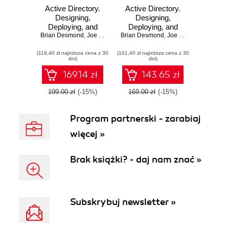
Active Directory.
Active Directory.
Designing,
Designing,
Deploying, and
Deploying, and
Brian Desmond
Running Active
,
Joe Richards
Brian Desmond
,
Robbie Allen
Running Active
,
Joe Richards
,
Robbie 
Directory. 5th
Directory. 4th
(119,40 zł najniższa cena z 30
Edition
(101,40 zł najniższa cena z 30
Edition
dni)
dni)
169.14 zł
143.65 zł
199.00 zł
(-15%)
169.00 zł
(-15%)
Program partnerski - zarabiaj
więcej »
Brak książki? - daj nam znać »
Subskrybuj newsletter »