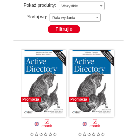
Pokaż produkty:
Wszystkie
Sortuj wg:
Data wydania
Filtruj »
Promocja
Promocja
ebook
ebook