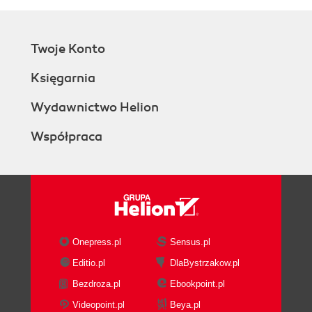
Twoje Konto
Księgarnia
Wydawnictwo Helion
Współpraca
Onepress.pl
Sensus.pl
Editio.pl
DlaBystrzakow.pl
Bezdroza.pl
Ebookpoint.pl
Videopoint.pl
Beya.pl