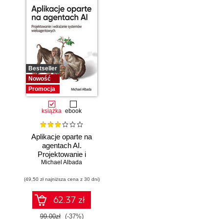
Bestseller
Nowość
Promocja
książka
ebook
Aplikacje oparte na
agentach AI.
Projektowanie i
Michael Albada
wdrażanie
systemów
(49,50 zł najniższa cena z 30 dni)
wieloagentowych
62.37 zł
99.00zł
(-37%)