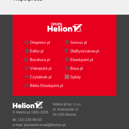
Onepress.pl
Sensus.pl
Editio.pl
DlaBystrzakow.pl
Bezdroza.pl
Ebookpoint.pl
Videopoint.pl
Beya.pl
Czytalisek.pl
Sploty
Biblio.Ebookpoint.pl
Helion.pl sp. z o.o.
ul. Kościuszki 1c
© Helion.pl 1991-2026
44-100 Gliwice
tel. (32) 230-98-63
e-mail:
[wyświetl email]@helion.pl