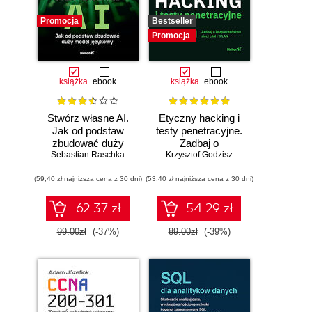
Promocja
Bestseller
Promocja
książka
ebook
książka
ebook
Stwórz własne AI.
Etyczny hacking i
Jak od podstaw
testy penetracyjne.
zbudować duży
Zadbaj o
model językowy
Sebastian Raschka
bezpieczeństwo
Krzysztof Godzisz
sieci LAN i WLAN
(59,40 zł najniższa cena z 30 dni)
(53,40 zł najniższa cena z 30 dni)
62.37 zł
54.29 zł
99.00zł
(-37%)
89.00zł
(-39%)