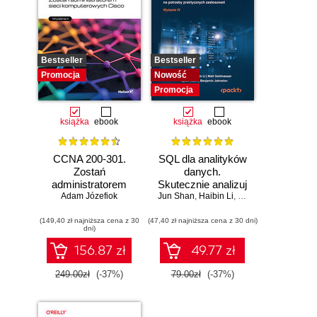
Bestseller
Bestseller
Promocja
Nowość
Promocja
książka
ebook
książka
ebook
CCNA 200-301.
SQL dla analityków
Zostań
danych.
administratorem
Skutecznie analizuj
Adam Józefiok
sieci
Jun Shan
dane, wyciągaj
,
Haibin Li
,
Matt Goldwasser
,
Up
komputerowych
wartościowe
(149,40 zł najniższa cena z 30
Cisco. Wydanie II
(47,40 zł najniższa cena z 30 dni)
wnioski i opanuj
dni)
zaawansowany
SQL na potrzeby
156.87 zł
49.77 zł
praktycznych
zastosowań.
249.00zł
(-37%)
79.00zł
(-37%)
Wydanie IV