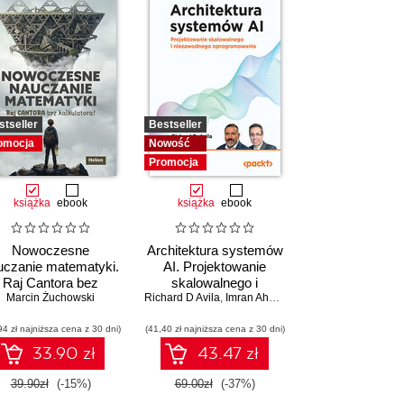
stseller
Bestseller
omocja
Nowość
Promocja
książka
ebook
książka
ebook
Nowoczesne
Architektura systemów
uczanie matematyki.
AI. Projektowanie
Raj Cantora bez
skalowalnego i
Marcin Żuchowski
kalkulatora?
Richard D Avila
niezawodnego
,
Imran Ahmad
oprogramowania
94 zł najniższa cena z 30 dni)
(41,40 zł najniższa cena z 30 dni)
33.90 zł
43.47 zł
39.90zł
(-15%)
69.00zł
(-37%)