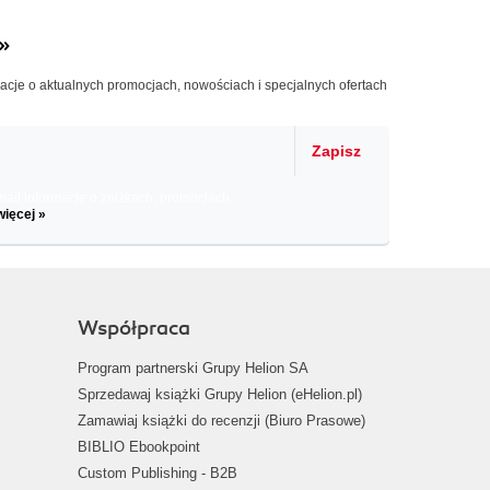
»
macje o aktualnych promocjach, nowościach i specjalnych ofertach
Zapisz
il informacje o zniżkach, promocjach
więcej »
Współpraca
Program partnerski Grupy Helion SA
Sprzedawaj książki Grupy Helion (eHelion.pl)
Zamawiaj książki do recenzji (Biuro Prasowe)
BIBLIO Ebookpoint
Custom Publishing - B2B