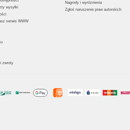
dostępności
Nagrody i wyróżnienia
zty wysyłki
Zgłoś naruszenie praw autorskich
ości
nasz serwis WWW
su
i zwroty