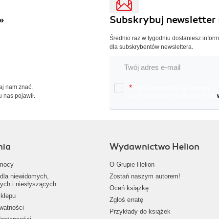
»
Subskrybuj newsletter 
Średnio raz w tygodniu dostaniesz infor
dla subskrybentów newslettera.
Daj nam znać.
*
Chcę otrzymywać na podany e-ma
u nas pojawił.
oraz nowościach wydawniczych.
nia
Wydawnictwo Helion
mocy
O Grupie Helion
dla niewidomych,
Zostań naszym autorem!
ych i niesłyszących
Oceń książkę
klepu
Zgłoś erratę
ywatności
Przykłady do książek