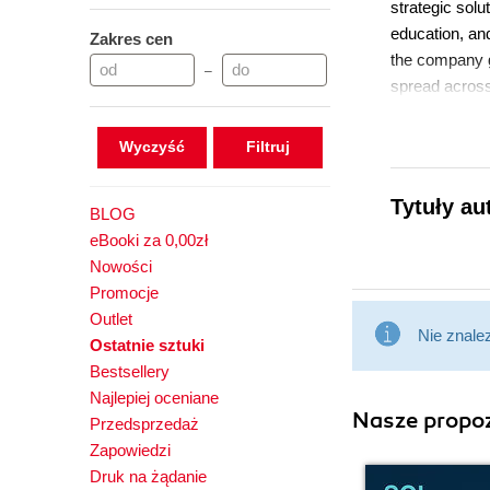
strategic solu
education, an
Zakres cen
the company g
–
spread across
Wyczyść
Tytuły au
BLOG
eBooki za 0,00zł
Nowości
Promocje
Outlet
Nie znale
Ostatnie sztuki
Bestsellery
Najlepiej oceniane
Nasze propoz
Przedsprzedaż
Zapowiedzi
Druk na żądanie