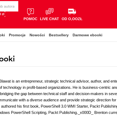
 zł
POMOC
LIVE CHAT
OD O,OOZŁ
oki
Promocje
Nowości
Bestsellery
Darmowe ebooki
ooki
lawat is an entrepreneur, strategic technical advisor, author, and ent
f technology in profit-based organizations. He is business-centric 
bridging the gap between technical staff and decision-makers in severa
mmunicate with a diverse audience and provide strategic direction for
 authored his first book, PowerShell 3.0 WMI Starter, Packt Publishi
dows PowerShell Scripting, Packt Publishing._x000D_ Brenton curren