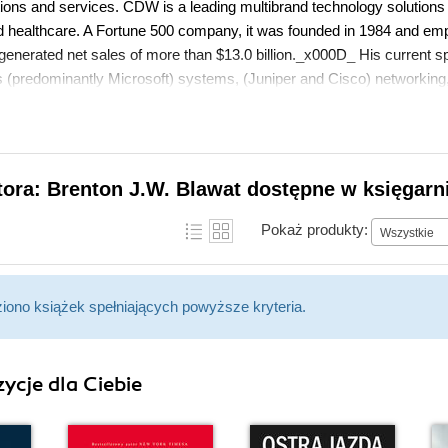
tions and services. CDW is a leading multibrand technology solutions 
d healthcare. A Fortune 500 company, it was founded in 1984 and em
enerated net sales of more than $13.0 billion._x000D_ His current spe
 (predominantly Microsoft) systems, (Juniper and Cisco) networking,
tora: Brenton J.W. Blawat dostępne w księgarn
Pokaż produkty:
Wszystkie
ziono książek spełniających powyższe kryteria.
ycje dla Ciebie