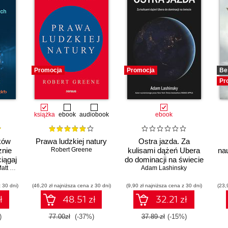
Promocja
Promocja
Be
Pr
książka
ebook
audiobook
ebook
ków
Prawa ludzkiej natury
Ostra jazda. Za
znie
Robert Greene
kulisami dążeń Ubera
na
ciągaj
do dominacji na świecie
ski i
 Goldwasser
,
Upom Malik
,
Benjamin Johnston
Adam Lashinsky
owany
 30 dni)
by
(46,20 zł najniższa cena z 30 dni)
(9,90 zł najniższa cena z 30 dni)
(23,
h
ł
48.51 zł
32.21 zł
anie
)
77.00zł
(-37%)
37.89 zł
(-15%)