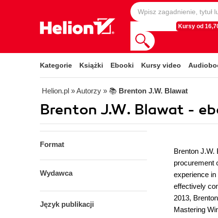
Kursy od 16,70
Kategorie
Książki
Ebooki
Kursy video
Audiobo
Helion.pl
» Autorzy
» 📚
Brenton J.W. Blawat
Brenton J.W. Blawat - eb
Format
Brenton J.W. B
procurement o
Wydawca
experience in 
effectively co
2013, Brenton
Język publikacji
Mastering Win