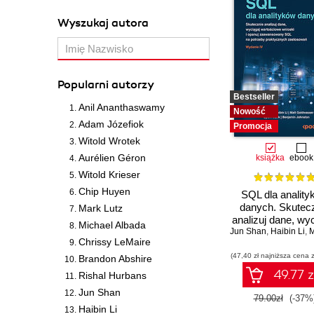
Wyszukaj autora
Popularni autorzy
Bestseller
Anil Ananthaswamy
Nowość
Adam Józefiok
Promocja
Witold Wrotek
Aurélien Géron
książka
ebook
Witold Krieser
Chip Huyen
SQL dla anality
danych. Skutec
Mark Lutz
analizuj dane, wy
Michael Albada
Jun Shan
wartościowe wnio
,
Haibin Li
,
Matt
Chrissy LeMaire
opanuj zaawans
(47,40 zł najniższa cena z
SQL na potrze
Brandon Abshire
praktycznyc
49.77 z
Rishal Hurbans
zastosowań. Wyd
Jun Shan
IV
79.00zł
(-37%
Haibin Li