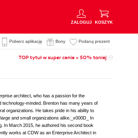
ZALOGUJ
KOSZYK
Pobierz aplikację
Bony
Podaruj prezent
TOP tytuł w super cenie » 50% taniej
erprise architect, who has a passion for the
and technology-minded. Brenton has many years of
l organizations. He takes pride in his ability to
 large and small organizations alike._x000D_ In
ng. In March 2015, he authored his second book
tly works at CDW as an Enterprise Architect in