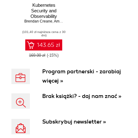
Kubernetes
Security and
Observability
Brendan Creane
,
Amit Gupta
(101,40 zł najniższa cena z 30
dni)
143.65 zł
169.00 zł
(-15%)
Program partnerski - zarabiaj
więcej »
Brak książki? - daj nam znać »
Subskrybuj newsletter »