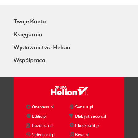
Twoje Konto
Księgarnia
Wydawnictwo Helion
Współpraca
Onepress.pl
Sensus.pl
Editio.pl
DlaBystrzakow.pl
Bezdroza.pl
Ebookpoint.pl
Videopoint.pl
Beya.pl