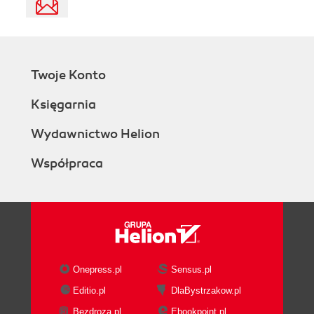
Twoje Konto
Księgarnia
Wydawnictwo Helion
Współpraca
Onepress.pl
Sensus.pl
Editio.pl
DlaBystrzakow.pl
Bezdroza.pl
Ebookpoint.pl