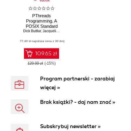
ebook
PThreads
Programming. A
POSIX Standard
Dick Buttlar
for Better
,
Jacqueline Farrell
,
Bradford Nichols
Multiprocessing
(77,40 zł najniższa cena z 30 dni)
109.65 zł
129.00 zł
(-15%)
Program partnerski - zarabiaj
więcej »
Brak książki? - daj nam znać »
Subskrybuj newsletter »