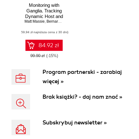
Monitoring with
Ganglia. Tracking
Dynamic Host and
Matt Massie
Application Metrics
,
Bernard Li
,
Brad Nicholes
at Scale
(59,94 zł najniższa cena z 30 dni)
84.92 zł
99.90 zł
(-15%)
Program partnerski - zarabiaj
więcej »
Brak książki? - daj nam znać »
Subskrybuj newsletter »