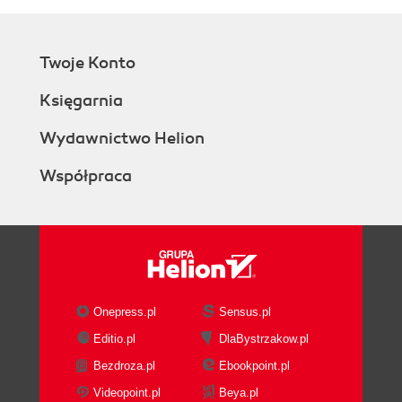
Twoje Konto
Księgarnia
Wydawnictwo Helion
Współpraca
Onepress.pl
Sensus.pl
Editio.pl
DlaBystrzakow.pl
Bezdroza.pl
Ebookpoint.pl
Videopoint.pl
Beya.pl