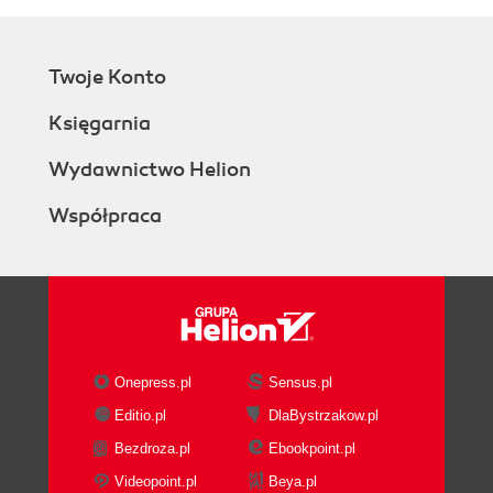
Twoje Konto
Księgarnia
Wydawnictwo Helion
Współpraca
Onepress.pl
Sensus.pl
Editio.pl
DlaBystrzakow.pl
Bezdroza.pl
Ebookpoint.pl
Videopoint.pl
Beya.pl