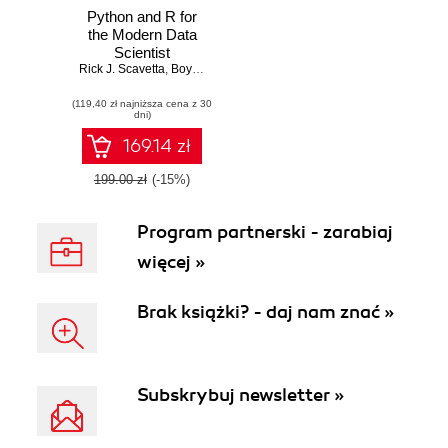
Python and R for
the Modern Data
Scientist
Rick J. Scavetta
,
Boyan Angelov
(119,40 zł najniższa cena z 30
dni)
169.14 zł
199.00 zł
(-15%)
Program partnerski - zarabiaj
więcej »
Brak książki? - daj nam znać »
Subskrybuj newsletter »