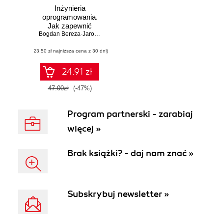
Inżynieria
oprogramowania.
Jak zapewnić
jakość tworzonym
Bogdan Bereza-Jarociński
,
Bolesław Szomański
aplikacjom
(23,50 zł najniższa cena z 30 dni)
24.91 zł
47.00zł
(-47%)
Program partnerski - zarabiaj
więcej »
Brak książki? - daj nam znać »
Subskrybuj newsletter »