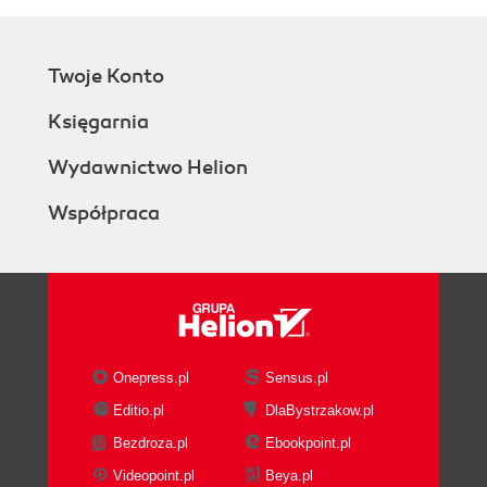
Twoje Konto
Księgarnia
Wydawnictwo Helion
Współpraca
Onepress.pl
Sensus.pl
Editio.pl
DlaBystrzakow.pl
Bezdroza.pl
Ebookpoint.pl
Videopoint.pl
Beya.pl