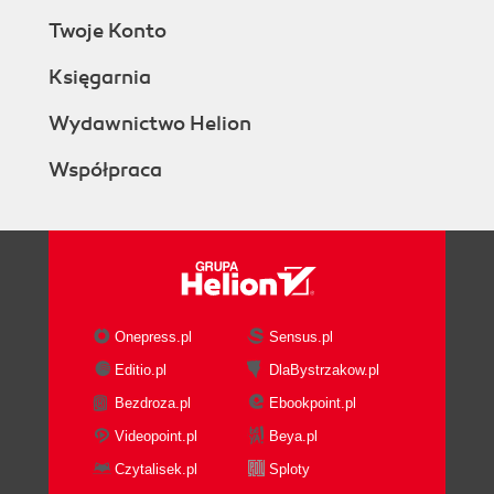
Twoje Konto
Księgarnia
Wydawnictwo Helion
Współpraca
Onepress.pl
Sensus.pl
Editio.pl
DlaBystrzakow.pl
Bezdroza.pl
Ebookpoint.pl
Videopoint.pl
Beya.pl
Czytalisek.pl
Sploty