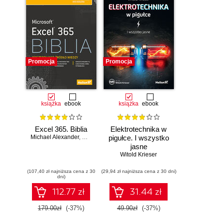
Promocja
Promocja
książka
ebook
książka
ebook
Excel 365. Biblia
Elektrotechnika w
Michael Alexander
,
Dick Kusleika
pigułce. I wszystko
jasne
Witold Krieser
(107,40 zł najniższa cena z 30
(29,94 zł najniższa cena z 30 dni)
dni)
112.77 zł
31.44 zł
179.00zł
(-37%)
49.90zł
(-37%)