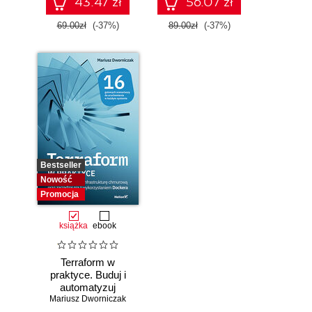
43.47 zł
56.07 zł
69.00zł
(-37%)
89.00zł
(-37%)
Bestseller
Nowość
Promocja
książka
ebook
Terraform w
praktyce. Buduj i
automatyzuj
Mariusz Dworniczak
infrastrukturę