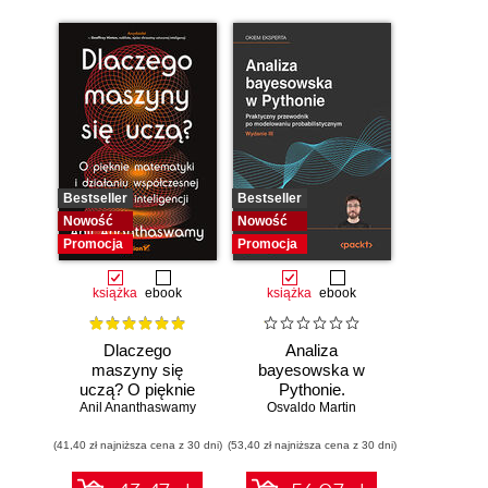
Bestseller
Bestseller
Nowość
Nowość
Promocja
Promocja
książka
ebook
książka
ebook
Dlaczego
Analiza
maszyny się
bayesowska w
uczą? O pięknie
Pythonie.
Anil Ananthaswamy
matematyki i
Osvaldo Martin
Praktyczny
działaniu
przewodnik po
(41,40 zł najniższa cena z 30 dni)
współczesnej
(53,40 zł najniższa cena z 30 dni)
modelowaniu
sztucznej
probabilistycznym.
inteligencji
Wydanie III