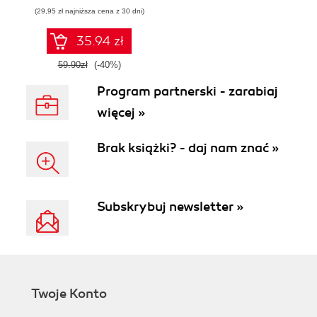
chmurową oraz
(29,95 zł najniższa cena z 30 dni)
zarządzaj nią z
wykorzystaniem
Dockera
35.94 zł
59.90zł
(-40%)
Program partnerski - zarabiaj
więcej »
Brak książki? - daj nam znać »
Subskrybuj newsletter »
Twoje Konto