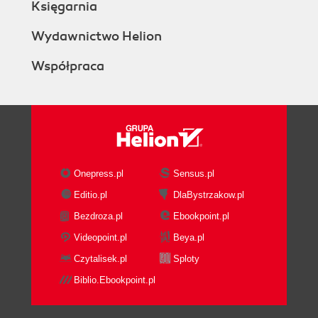
Księgarnia
Wydawnictwo Helion
Współpraca
Onepress.pl
Sensus.pl
Editio.pl
DlaBystrzakow.pl
Bezdroza.pl
Ebookpoint.pl
Videopoint.pl
Beya.pl
Czytalisek.pl
Sploty
Biblio.Ebookpoint.pl