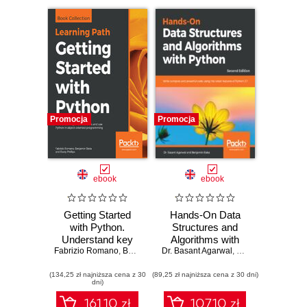
Promocja
Promocja
ebook
ebook
Getting Started
Hands-On Data
with Python.
Structures and
Understand key
Algorithms with
data structures and
Fabrizio Romano
,
Benjamin Baka
Dr. Basant Agarwal
Python. Write
,
Dusty Phillips
,
Benjamin Baka
use Python in
complex and
(134,25 zł najniższa cena z 30
object-oriented
(89,25 zł najniższa cena z 30 dni)
powerful code
dni)
programming
using the latest
features of Python
161.10 zł
107.10 zł