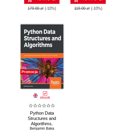
3.7 - Second
Edition
179.00 zł
(-10%)
119.00 zł
(-10%)
Promocja
ebook
Python Data
Structures and
Algorithms.
Benjamin Baka
Improve