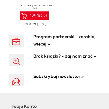
application
(104,25 zł najniższa cena z 30
performance with
dni)
graphs, stacks,
and queues
125.10 zł
139.00 zł
(-10%)
Program partnerski - zarabiaj
więcej »
Brak książki? - daj nam znać »
Subskrybuj newsletter »
Twoje Konto