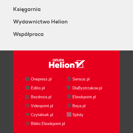
Księgarnia
Wydawnictwo Helion
Współpraca
Onepress.pl
Sensus.pl
Editio.pl
DlaBystrzakow.pl
Bezdroza.pl
Ebookpoint.pl
Videopoint.pl
Beya.pl
Czytalisek.pl
Sploty
Biblio.Ebookpoint.pl