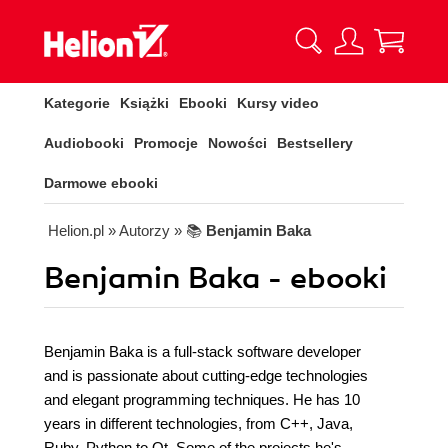
Kategorie
Książki
Ebooki
Kursy video
Audiobooki
Promocje
Nowości
Bestsellery
Darmowe ebooki
Helion.pl
» Autorzy
» 📚
Benjamin Baka
Benjamin Baka - ebooki
Benjamin Baka is a full-stack software developer
and is passionate about cutting-edge technologies
and elegant programming techniques. He has 10
years in different technologies, from C++, Java,
Ruby, Python to Qt. Some of the projects he's