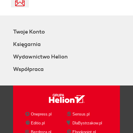
Twoje Konto
Księgarnia
Wydawnictwo Helion
Współpraca
Onepress.pl
Sensus.pl
Editio.pl
DlaBystrzakow.pl
Bezdroza.pl
Ebookpoint.pl