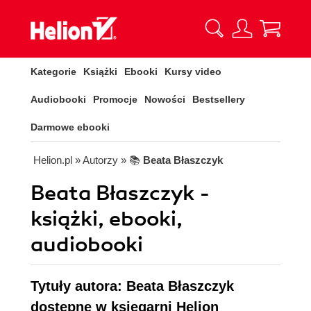
Kategorie
Książki
Ebooki
Kursy video
Audiobooki
Promocje
Nowości
Bestsellery
Darmowe ebooki
Helion.pl
» Autorzy
» 📚
Beata Błaszczyk
Beata Błaszczyk -
książki, ebooki,
audiobooki
Tytuły autora: Beata Błaszczyk
dostępne w księgarni Helion