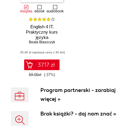
książka
ebook
audiobook
English 4 IT.
Praktyczny kurs
języka
angielskiego dla
Beata Błaszczyk
specjalistów IT i
(35,40 zł najniższa cena z 30 dni)
nie tylko
37.17 zł
59.00zł
(-37%)
Program partnerski - zarabiaj
więcej »
Brak książki? - daj nam znać »