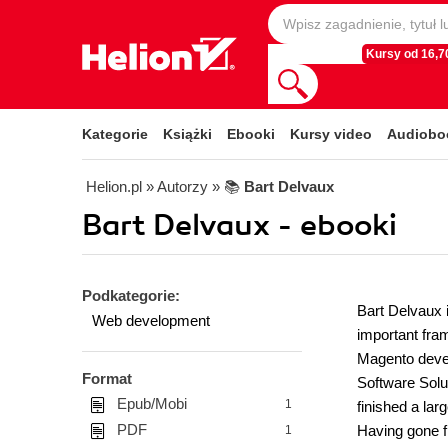
Kursy od 16,70
Kategorie
Książki
Ebooki
Kursy video
Audiobo
Helion.pl
» Autorzy
» 📚
Bart Delvaux
Bart Delvaux - ebooki
Podkategorie:
Bart Delvaux 
Web development
important fra
Magento devel
Format
Software Solu
Epub/Mobi
1
finished a lar
PDF
Having gone f
1