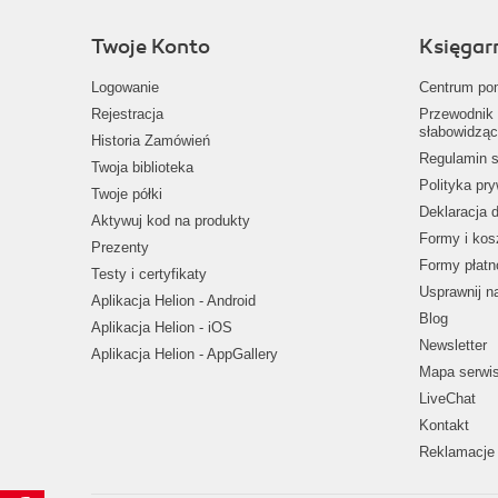
Twoje Konto
Księgar
Logowanie
Centrum po
Rejestracja
Przewodnik 
słabowidząc
Historia Zamówień
Regulamin s
Twoja biblioteka
Polityka pr
Twoje półki
Deklaracja 
Aktywuj kod na produkty
Formy i kos
Prezenty
Formy płatn
Testy i certyfikaty
Usprawnij 
Aplikacja Helion - Android
Blog
Aplikacja Helion - iOS
Newsletter
Aplikacja Helion - AppGallery
Mapa serwi
LiveChat
Kontakt
Reklamacje 