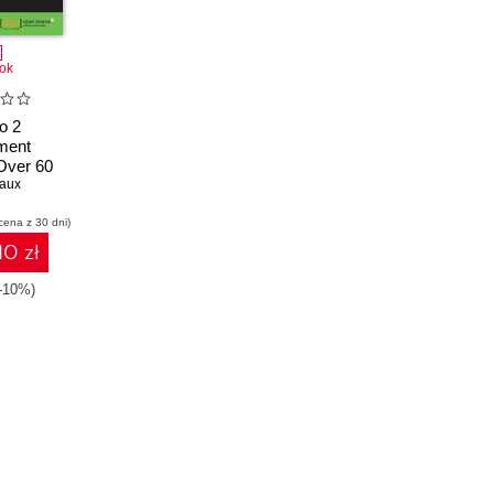
ok
o 2
ment
Over 60
ill tailor
vaux
ze your
cena z 30 dni)
e with
o 2
10 zł
(-10%)