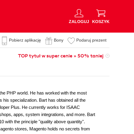
ZALOGUJ
KOSZYK
Pobierz aplikację
Bony
Podaruj prezent
TOP tytuł w super cenie » 50% taniej
n the PHP world. He has worked with the most
s specialization. Bart has obtained all the
eloper Plus. He currently works for ISAAC
shops, apps, system integrations, and more. Bart
0 with the principle "quality above quantity".
Magento stores, Magento holds no secrets from