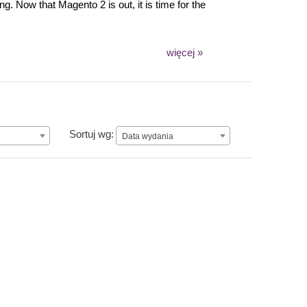
 Now that Magento 2 is out, it is time for the
więcej »
Data wydania
Sortuj wg:
Data wydania