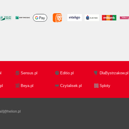
l
Sensus.pl
Editio.pl
DlaBystrzakow.pl
pl
Beya.pl
Czytalisek.pl
Sploty
il]@helion.pl