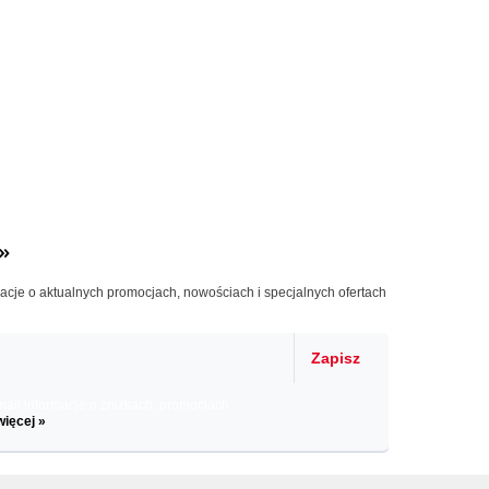
»
macje o aktualnych promocjach, nowościach i specjalnych ofertach
Zapisz
il informacje o zniżkach, promocjach
więcej »