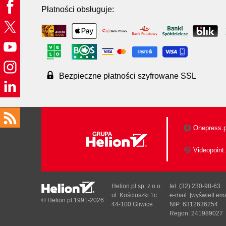
Płatności obsługuje:
Bezpieczne płatności szyfrowane SSL
Onepress.p
Videopoint.
Helion.pl sp. z o.o.
tel. (32) 230-98-63
ul. Kościuszki 1c
e-mail:
[wyświetl ema
© Helion.pl 1991-2026
44-100 Gliwice
NIP: 6312636254
Regon: 241989027