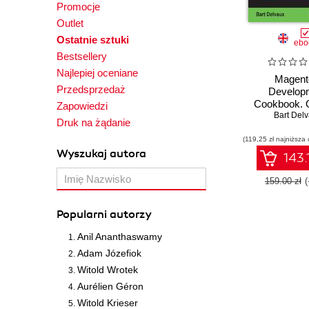
Promocje
Outlet
Ostatnie sztuki
ebo
Bestsellery
Najlepiej oceniane
Magent
Przedsprzedaż
Develop
Cookbook. 
Zapowiedzi
recipes that w
Bart Del
Druk na żądanie
and customi
(119,25 zł najniższa 
experienc
Wyszukaj autora
Magent
143.
159.00 zł
Popularni autorzy
Anil Ananthaswamy
Adam Józefiok
Witold Wrotek
Aurélien Géron
Witold Krieser