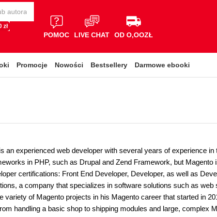
 zł
POMOC
LIVE CHAT
OD O,OOZŁ
oki
Promocje
Nowości
Bestsellery
Darmowe ebooki
is an experienced web developer with several years of experience i
meworks in PHP, such as Drupal and Zend Framework, but Magento is hi
oper certifications: Front End Developer, Developer, as well as Dev
tions, a company that specializes in software solutions such as web 
ge variety of Magento projects in his Magento career that started in 201
rom handling a basic shop to shipping modules and large, complex 