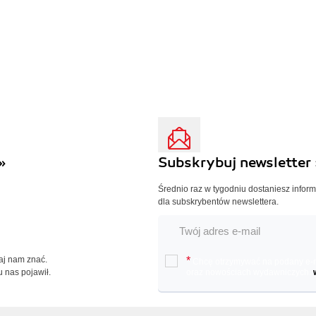
»
Subskrybuj newsletter 
Średnio raz w tygodniu dostaniesz infor
dla subskrybentów newslettera.
Daj nam znać.
*
Chcę otrzymywać na podany e-ma
u nas pojawił.
oraz nowościach wydawniczych.