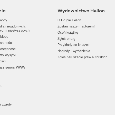
nia
Wydawnictwo Helion
mocy
O Grupie Helion
dla niewidomych,
Zostań naszym autorem!
ych i niesłyszących
Oceń książkę
klepu
Zgłoś erratę
ywatności
Przykłady do książek
dostępności
Nagrody i wyróżnienia
zty wysyłki
Zgłoś naruszenie praw autorskich
ości
nasz serwis WWW
su
i zwroty