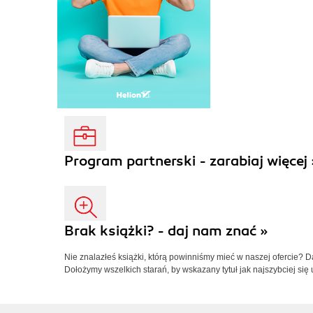
Program partnerski - zarabiaj więcej 
Brak książki? - daj nam znać »
Nie znalazłeś książki, którą powinniśmy mieć w naszej ofercie? 
Dołożymy wszelkich starań, by wskazany tytuł jak najszybciej się 