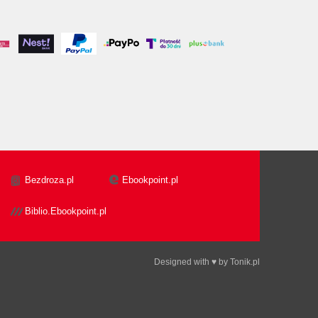
Bezdroza.pl
Ebookpoint.pl
Biblio.Ebookpoint.pl
Designed with ♥ by
Tonik.pl