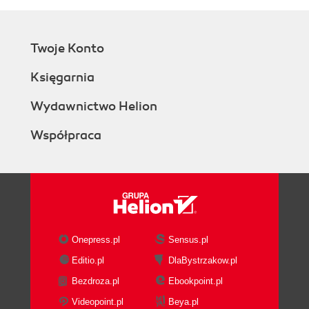
Twoje Konto
Księgarnia
Wydawnictwo Helion
Współpraca
Onepress.pl
Sensus.pl
Editio.pl
DlaBystrzakow.pl
Bezdroza.pl
Ebookpoint.pl
Videopoint.pl
Beya.pl