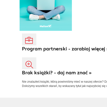
Program partnerski - zarabiaj więcej 
Brak książki? - daj nam znać »
Nie znalazłeś książki, którą powinniśmy mieć w naszej ofercie? 
Dołożymy wszelkich starań, by wskazany tytuł jak najszybciej się 