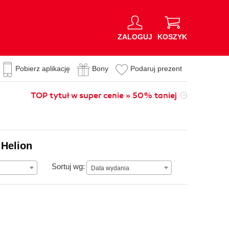
ZALOGUJ
KOSZYK
Pobierz aplikację
Bony
Podaruj prezent
TOP tytuł w super cenie » 50% taniej
 Helion
Data wydania
Sortuj wg:
Data wydania