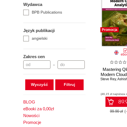
Wydawca
BPB Publications
Promocja
Język publikacji
angielski
ebo
Zakres cen
–
Mastering Ql
Modern Cloud 
Steve Rey
,
Ashishk
Wyczyść
(46,15 zł najniższa 
89.9
BLOG
eBooki za 0,00zł
99.90 zł
(
Nowości
Promocje