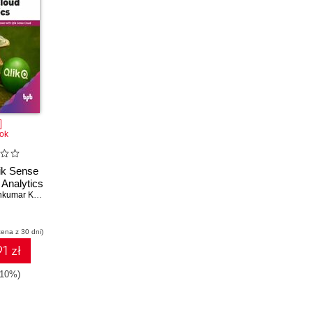
ok
ik Sense
Analytics
umar Kabra
cena z 30 dni)
1 zł
-10%)