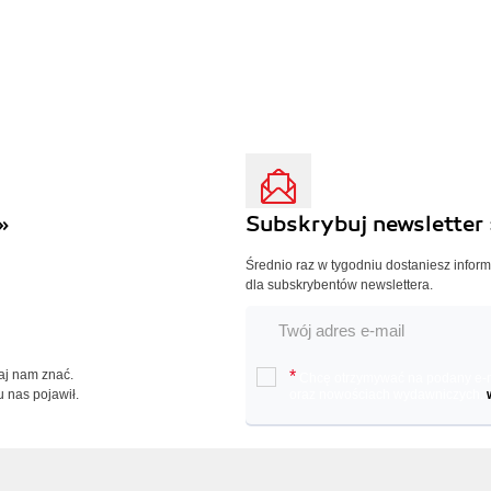
»
Subskrybuj newsletter 
Średnio raz w tygodniu dostaniesz infor
dla subskrybentów newslettera.
Daj nam znać.
*
Chcę otrzymywać na podany e-ma
u nas pojawił.
oraz nowościach wydawniczych.