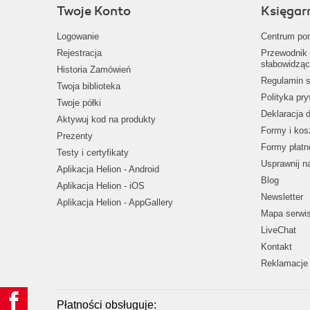
Twoje Konto
Księgar
Logowanie
Centrum po
Rejestracja
Przewodnik 
słabowidząc
Historia Zamówień
Regulamin s
Twoja biblioteka
Polityka pr
Twoje półki
Deklaracja 
Aktywuj kod na produkty
Formy i kos
Prezenty
Formy płatn
Testy i certyfikaty
Usprawnij 
Aplikacja Helion - Android
Blog
Aplikacja Helion - iOS
Newsletter
Aplikacja Helion - AppGallery
Mapa serwi
LiveChat
Kontakt
Reklamacje 
Płatności obsługuje: