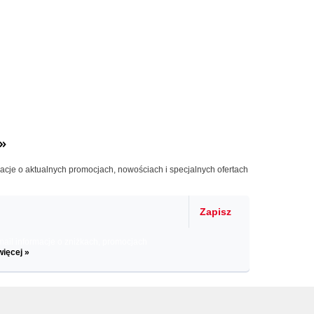
»
macje o aktualnych promocjach, nowościach i specjalnych ofertach
Zapisz
il informacje o zniżkach, promocjach
więcej »