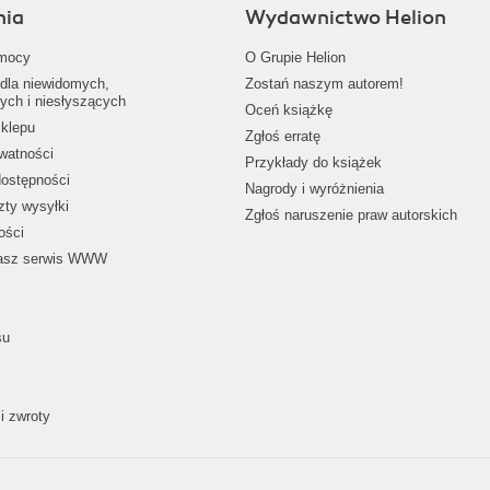
nia
Wydawnictwo Helion
mocy
O Grupie Helion
dla niewidomych,
Zostań naszym autorem!
ych i niesłyszących
Oceń książkę
klepu
Zgłoś erratę
ywatności
Przykłady do książek
dostępności
Nagrody i wyróżnienia
zty wysyłki
Zgłoś naruszenie praw autorskich
ości
nasz serwis WWW
su
i zwroty