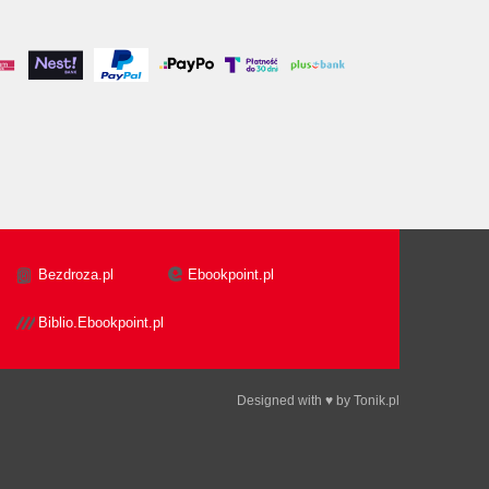
Bezdroza.pl
Ebookpoint.pl
Biblio.Ebookpoint.pl
Designed with ♥ by
Tonik.pl