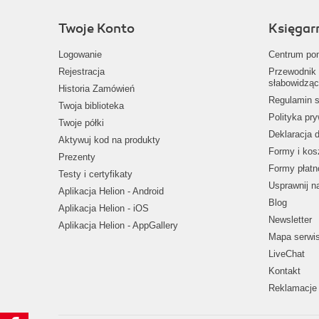
Twoje Konto
Księgar
Logowanie
Centrum po
Rejestracja
Przewodnik 
słabowidząc
Historia Zamówień
Regulamin s
Twoja biblioteka
Polityka pr
Twoje półki
Deklaracja 
Aktywuj kod na produkty
Formy i kos
Prezenty
Formy płatn
Testy i certyfikaty
Usprawnij 
Aplikacja Helion - Android
Blog
Aplikacja Helion - iOS
Newsletter
Aplikacja Helion - AppGallery
Mapa serwi
LiveChat
Kontakt
Reklamacje 