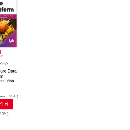
ok
ure Data
rm
ek Mishra
,
Ashirwad Satapathi
cena z 30 dni)
1 zł
-10%)