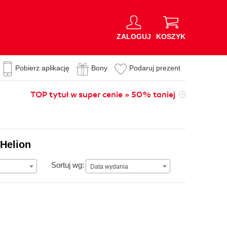
ZALOGUJ
KOSZYK
Pobierz aplikację
Bony
Podaruj prezent
TOP tytuł w super cenie » 50% taniej
 Helion
Data wydania
Sortuj wg:
Data wydania