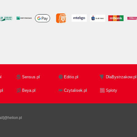
l
Sensus.pl
Editio.pl
DlaBystrzakow.pl
pl
Beya.pl
Czytalisek.pl
Sploty
il]@helion.pl