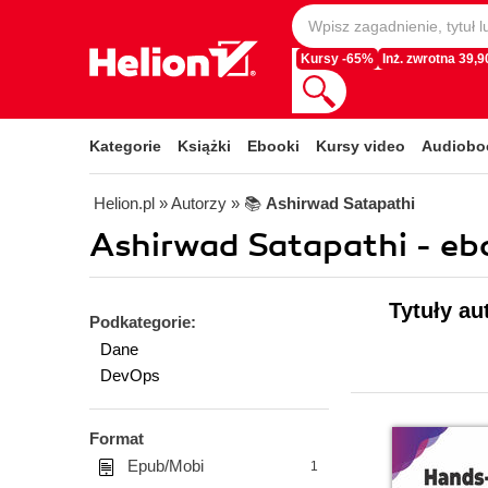
Kursy -65%
Inż. zwrotna 39,90
Kategorie
Książki
Ebooki
Kursy video
Audiobo
Helion.pl
» Autorzy
» 📚
Ashirwad Satapathi
Ashirwad Satapathi - eb
Tytuły au
Podkategorie:
Dane
DevOps
Format
Epub/Mobi
1