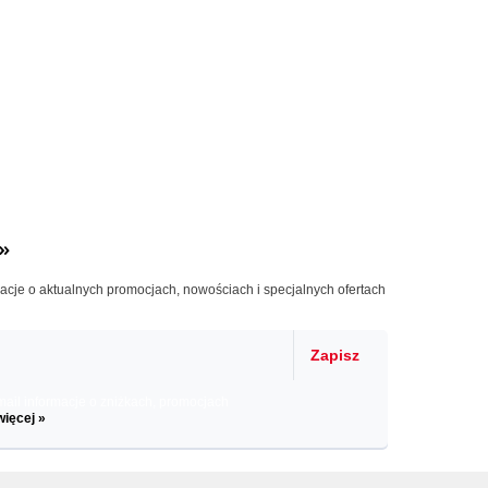
»
macje o aktualnych promocjach, nowościach i specjalnych ofertach
Zapisz
il informacje o zniżkach, promocjach
więcej »