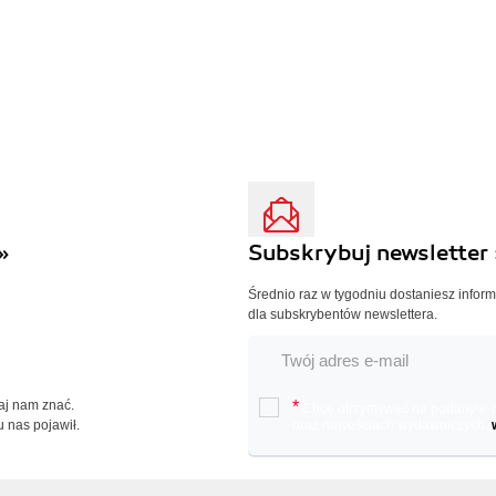
»
Subskrybuj newsletter 
Średnio raz w tygodniu dostaniesz infor
dla subskrybentów newslettera.
Daj nam znać.
*
Chcę otrzymywać na podany e-ma
u nas pojawił.
oraz nowościach wydawniczych.