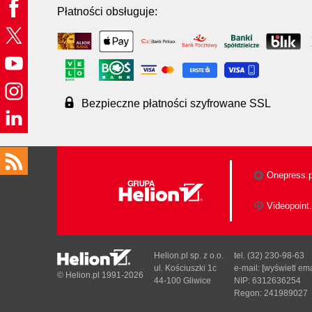
Płatności obsługuje:
Bezpieczne płatności szyfrowane SSL
Onepress.p
Videopoint.
Helion.pl sp. z o.o.
tel. (32) 230-98-63
ul. Kościuszki 1c
e-mail:
[wyświetl ema
© Helion.pl 1991-2026
44-100 Gliwice
NIP: 6312636254
Regon: 241989027