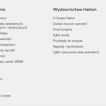
nia
Wydawnictwo Helion
mocy
O Grupie Helion
dla niewidomych,
Zostań naszym autorem!
ych i niesłyszących
Oceń książkę
klepu
Zgłoś erratę
ywatności
Przykłady do książek
dostępności
Nagrody i wyróżnienia
zty wysyłki
Zgłoś naruszenie praw autorskich
ości
nasz serwis WWW
su
i zwroty