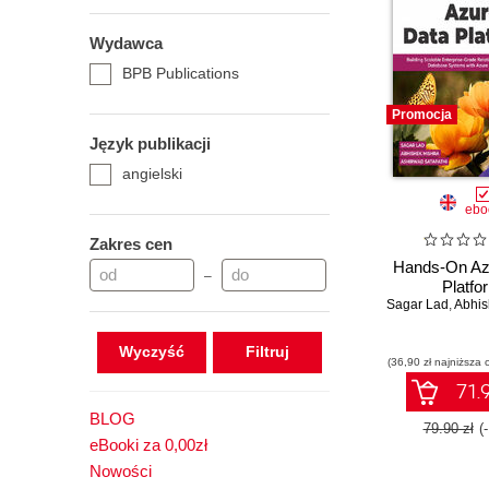
Wydawca
BPB Publications
Promocja
Język publikacji
angielski
ebo
Zakres cen
Hands-On Az
–
Platfo
Sagar Lad
,
Abhish
Wyczyść
(36,90 zł najniższa 
71.9
BLOG
79.90 zł
(
eBooki za 0,00zł
Nowości