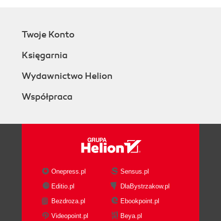
Twoje Konto
Księgarnia
Wydawnictwo Helion
Współpraca
Onepress.pl
Sensus.pl
Editio.pl
DlaBystrzakow.pl
Bezdroza.pl
Ebookpoint.pl
Videopoint.pl
Beya.pl