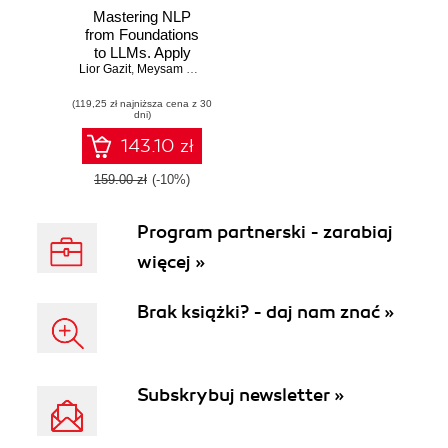
Mastering NLP
from Foundations
to LLMs. Apply
Lior Gazit
advanced rule-
,
Meysam Ghaffari
,
Asha Saxena
based techniques
(119,25 zł najniższa cena z 30
to LLMs and solve
dni)
real-world
business problems
143.10 zł
using Python
159.00 zł
(-10%)
Program partnerski - zarabiaj
więcej »
Brak książki? - daj nam znać »
Subskrybuj newsletter »