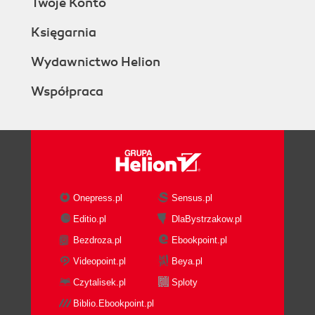
Twoje Konto
Księgarnia
Wydawnictwo Helion
Współpraca
Onepress.pl
Sensus.pl
Editio.pl
DlaBystrzakow.pl
Bezdroza.pl
Ebookpoint.pl
Videopoint.pl
Beya.pl
Czytalisek.pl
Sploty
Biblio.Ebookpoint.pl