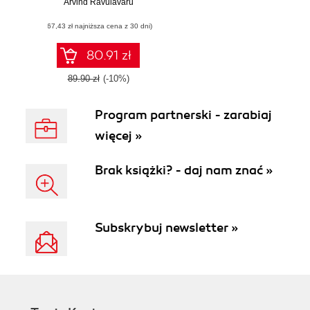
Arvind Ravulavaru
intelligent
applications with
(67,43 zł najniższa cena z 30 dni)
Google Cloud AI
services
80.91 zł
89.90 zł
(-10%)
Program partnerski - zarabiaj
więcej »
Brak książki? - daj nam znać »
Subskrybuj newsletter »