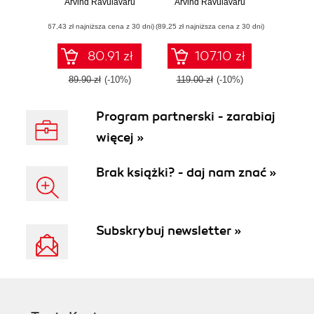
Arvind Ravulavaru
intelligent
Arvind Ravulavaru
end-to-end IoT
applications with
solutions using
(67,43 zł najniższa cena z 30 dni)
Google Cloud AI
(89,25 zł najniższa cena z 30 dni)
popular IoT
services
platforms
80.91 zł
107.10 zł
89.90 zł
(-10%)
119.00 zł
(-10%)
Program partnerski - zarabiaj
więcej »
Brak książki? - daj nam znać »
Subskrybuj newsletter »