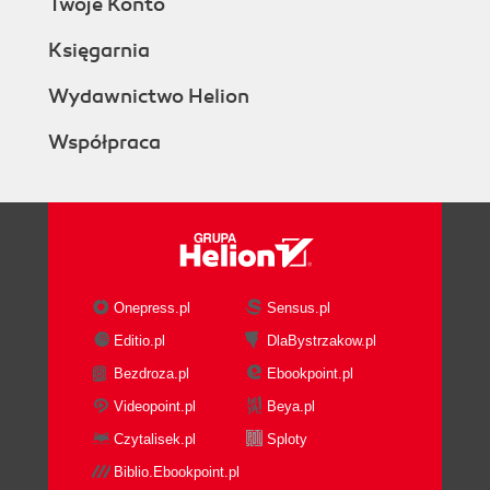
Twoje Konto
Księgarnia
Wydawnictwo Helion
Współpraca
Onepress.pl
Sensus.pl
Editio.pl
DlaBystrzakow.pl
Bezdroza.pl
Ebookpoint.pl
Videopoint.pl
Beya.pl
Czytalisek.pl
Sploty
Biblio.Ebookpoint.pl