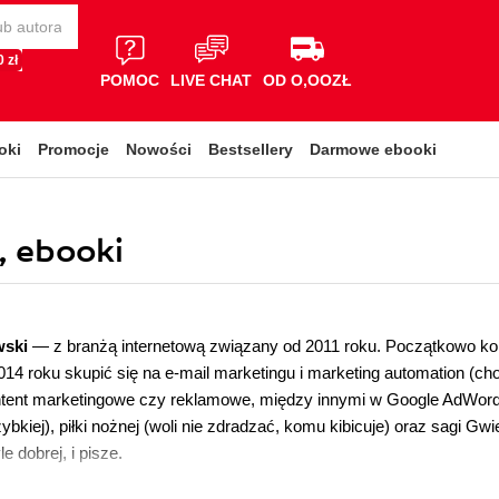
 zł
POMOC
LIVE CHAT
OD O,OOZŁ
oki
Promocje
Nowości
Bestsellery
Darmowe ebooki
, ebooki
wski
— z branżą internetową związany od 2011 roku. Początkowo kom
014 roku skupić się na e-mail marketingu i marketing automation (c
ent marketingowe czy reklamowe, między innymi w Google AdWords).
szybkiej), piłki nożnej (woli nie zdradzać, komu kibicuje) oraz sagi 
le dobrej, i pisze.