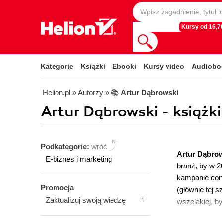
Kursy od 16,70
Kategorie
Książki
Ebooki
Kursy video
Audiobo
Helion.pl
» Autorzy
» 📚
Artur Dąbrowski
Artur Dąbrowski - książki
Podkategorie:
wróć
Artur Dąbro
E-biznes i marketing
branż, by w 2
kampanie cont
Promocja
(głównie tej 
Zaktualizuj swoją wiedzę
1
wszelakiej, by