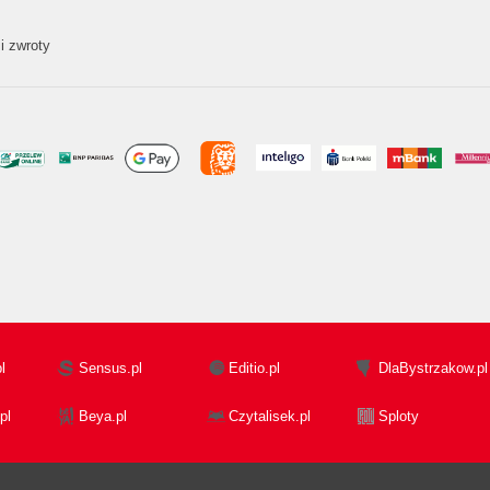
i zwroty
l
Sensus.pl
Editio.pl
DlaBystrzakow.pl
pl
Beya.pl
Czytalisek.pl
Sploty