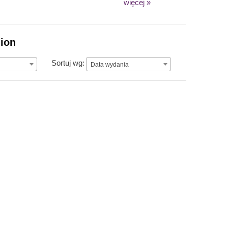
więcej »
lion
Data wydania
Sortuj wg:
Data wydania