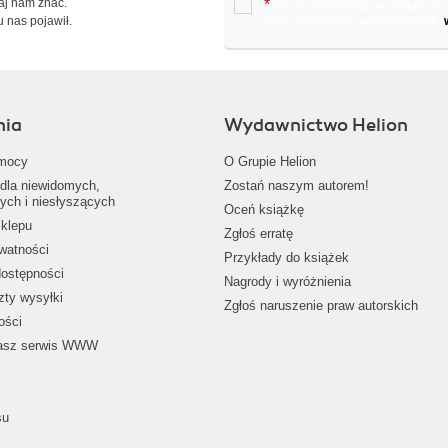
Daj nam znać.
*
Chcę otrzymywać na podany e-ma
u nas pojawił.
oraz nowościach wydawniczych.
nia
Wydawnictwo Helion
mocy
O Grupie Helion
dla niewidomych,
Zostań naszym autorem!
ych i niesłyszących
Oceń książkę
klepu
Zgłoś erratę
ywatności
Przykłady do książek
dostępności
Nagrody i wyróżnienia
zty wysyłki
Zgłoś naruszenie praw autorskich
ości
nasz serwis WWW
su