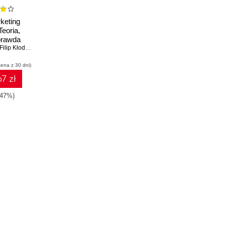
keting
Teoria,
prawda
Filip Kłodawski
cena z 30 dni)
7 zł
-47%)