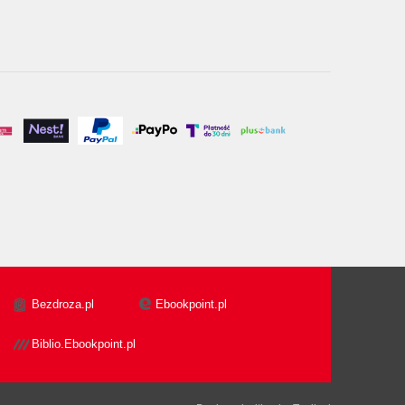
Bezdroza.pl
Ebookpoint.pl
Biblio.Ebookpoint.pl