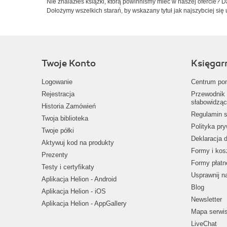
Nie znalazłeś książki, którą powinniśmy mieć w naszej ofercie? 
Dołożymy wszelkich starań, by wskazany tytuł jak najszybciej się 
Twoje Konto
Księgar
Logowanie
Centrum po
Rejestracja
Przewodnik 
słabowidząc
Historia Zamówień
Regulamin s
Twoja biblioteka
Polityka pr
Twoje półki
Deklaracja 
Aktywuj kod na produkty
Formy i kos
Prezenty
Formy płatn
Testy i certyfikaty
Usprawnij 
Aplikacja Helion - Android
Blog
Aplikacja Helion - iOS
Newsletter
Aplikacja Helion - AppGallery
Mapa serwi
LiveChat