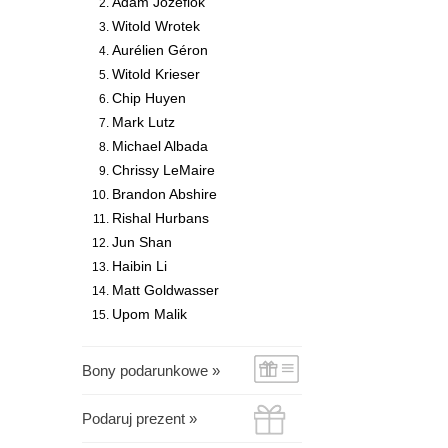
Adam Józefiok
Witold Wrotek
Aurélien Géron
Witold Krieser
Chip Huyen
Mark Lutz
Michael Albada
Chrissy LeMaire
Brandon Abshire
Rishal Hurbans
Jun Shan
Haibin Li
Matt Goldwasser
Upom Malik
Bony podarunkowe »
Podaruj prezent »