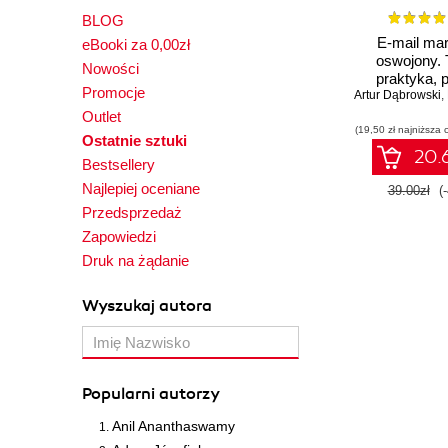
BLOG
E-mail mar
eBooki za 0,00zł
oswojony. 
Nowości
praktyka, 
Promocje
Artur Dąbrowski
,
Outlet
(19,50 zł najniższa 
Ostatnie sztuki
20.6
Bestsellery
Najlepiej oceniane
39.00zł
(
Przedsprzedaż
Zapowiedzi
Druk na żądanie
Wyszukaj autora
Popularni autorzy
Anil Ananthaswamy