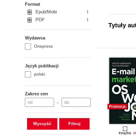
Format
Epub/Mobi
1
PDF
1
Tytuły au
Wydawca
Onepress
Język publikacji
polski
Zakres cen
–
Promocja
Wyczyść
książka
e