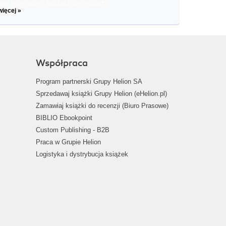
il informacje o zniżkach, promocjach
więcej »
Współpraca
Program partnerski Grupy Helion SA
Sprzedawaj książki Grupy Helion (eHelion.pl)
Zamawiaj książki do recenzji (Biuro Prasowe)
BIBLIO Ebookpoint
Custom Publishing - B2B
Praca w Grupie Helion
Logistyka i dystrybucja książek