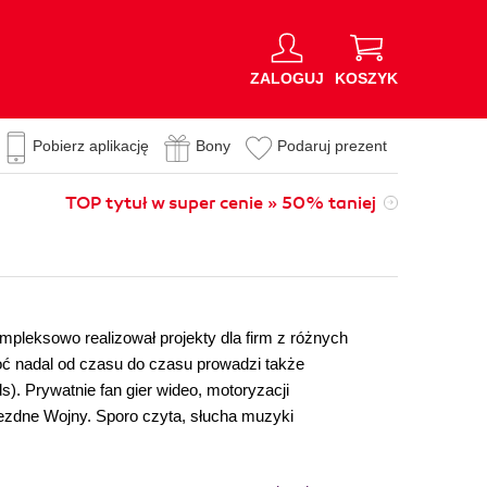
ZALOGUJ
KOSZYK
Pobierz aplikację
Bony
Podaruj prezent
TOP tytuł w super cenie » 50% taniej
pleksowo realizował projekty dla firm z różnych
hoć nadal od czasu do czasu prowadzi także
 Prywatnie fan gier wideo, motoryzacji
Gwiezdne Wojny. Sporo czyta, słucha muzyki