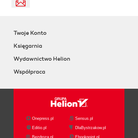
Twoje Konto
Księgarnia
Wydawnictwo Helion
Współpraca
Onepress.pl
Sensus.pl
Editio.pl
DlaBystrzakow.pl
Bezdroza.pl
Ebookpoint.pl