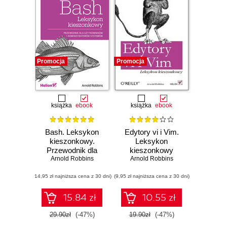
Promocja
Promocja
książka
ebook
książka
ebook
Bash. Leksykon
Edytory vi i Vim.
kieszonkowy.
Leksykon
Przewodnik dla
kieszonkowy
użytkowników i
Arnold Robbins
Arnold Robbins
administratorów
(14,95 zł najniższa cena z 30 dni)
systemów
(9,95 zł najniższa cena z 30 dni)
15.84 zł
10.55 zł
29.90zł
(-47%)
19.90zł
(-47%)