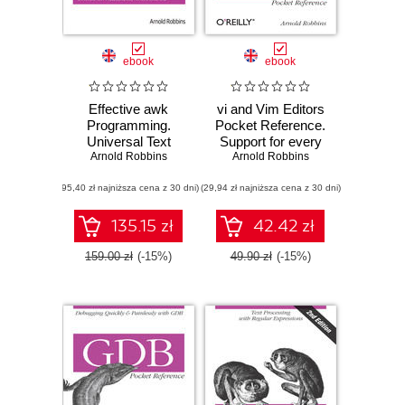
ebook
ebook
Effective awk
vi and Vim Editors
Programming.
Pocket Reference.
Universal Text
Support for every
Processing and
Arnold Robbins
text editing task.
Arnold Robbins
Pattern Matching.
2nd Edition
(95,40 zł najniższa cena z 30 dni)
4th Edition
(29,94 zł najniższa cena z 30 dni)
135.15 zł
42.42 zł
159.00 zł
(-15%)
49.90 zł
(-15%)