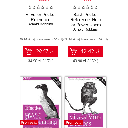
vi Editor Pocket
Bash Pocket
Reference
Reference. Help
Arnold Robbins
for Power Users
and Sys Admins.
Arnold Robbins
2nd Edition
(20,94 zł najniższa cena z 30 dni)
(29,94 zł najniższa cena z 30 dni)
29.67 zł
42.42 zł
34.90 zł
(-15%)
49.90 zł
(-15%)
Promocja
Promocja