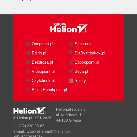
Onepress.pl
Sensus.pl
Editio.pl
DlaBystrzakow.pl
Bezdroza.pl
Ebookpoint.pl
Videopoint.pl
Beya.pl
Czytalisek.pl
Sploty
Biblio.Ebookpoint.pl
Helion.pl sp. z o.o.
ul. Kościuszki 1c
© Helion.pl 1991-2026
44-100 Gliwice
tel. (32) 230-98-63
e-mail:
[wyświetl email]@helion.pl
NIP: 6312636254