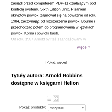
zasiadł przed komputerem PDP-11 działającym pod
kontrolą systemu Sixth Edition Unix. Pisaniem
skryptów powłoki zajmował się na poważnie od roku
1984, zaczynając od rozszerzenia powłoki Bourne i
przechodząc potem do programowania w językach
powłoki Korna i powłoki bash.
Od roku 1987 Arnold był też zaangażowany w
projekt implementacji gawk (implementacji
więcej »
interpretera języka awk w ramach projektu GNU).
Jako członek komitetu POSIX 1003.2 udzielał się w
[Pokaż więcej]
pracach nad standaryzacją awk w specyfikacji
POSIX. Obecnie pełni zaś rolę opiekuna
Tytuły autora: Arnold Robbins
implementacji gawk i związanej z nim dokumentacji.
Wcześniej był także administratorem systemów i
dostępne w księgarni Helion
wykładowcą prowadzącym kursy z zakresu Uniksa
i sieci komputerowych.
Pokaż produkty:
Wszystkie