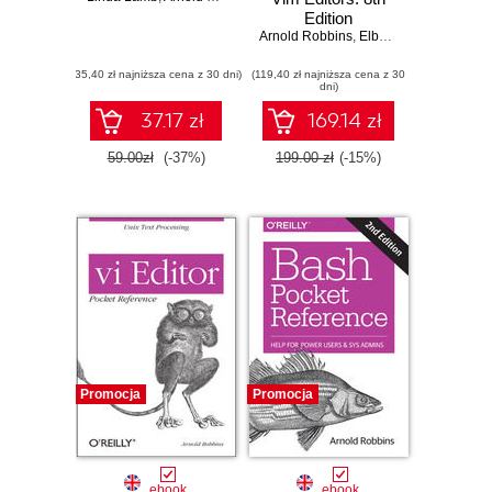
Edition
Arnold Robbins
,
Elbert Hannah
(35,40 zł najniższa cena z 30 dni)
(119,40 zł najniższa cena z 30
dni)
37.17 zł
169.14 zł
59.00zł
(-37%)
199.00 zł
(-15%)
Promocja
Promocja
ebook
ebook