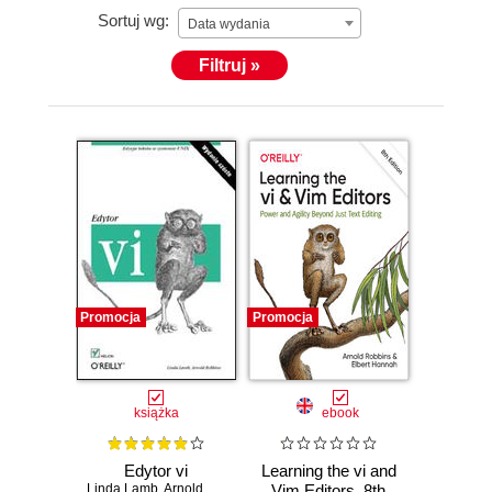
Sortuj wg:
Data wydania
Filtruj »
Promocja
Promocja
książka
ebook
Edytor vi
Learning the vi and
Linda Lamb
,
Arnold Robbins
Vim Editors. 8th