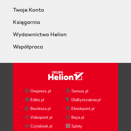
Twoje Konto
Księgarnia
Wydawnictwo Helion
Współpraca
Onepress.pl
Sensus.pl
Editio.pl
DlaBystrzakow.pl
Bezdroza.pl
Ebookpoint.pl
Videopoint.pl
Beya.pl
Czytalisek.pl
Sploty