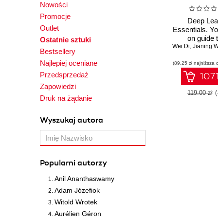
Nowości
Promocje
Deep Lea
Outlet
Essentials. Y
on guide t
Ostatnie sztuki
Wei Di
fundamentals
,
Jianing 
Bestsellery
learning an
Najlepiej oceniane
(89,25 zł najniższa 
network mo
Przedsprzedaż
107.
Zapowiedzi
119.00 zł
(
Druk na żądanie
Wyszukaj autora
Popularni autorzy
Anil Ananthaswamy
Adam Józefiok
Witold Wrotek
Aurélien Géron