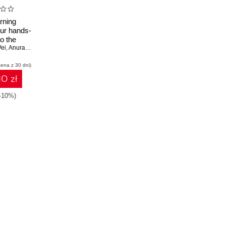
rning
our hands-
o the
 of deep
Wei
,
Anurag Bhardwaj
d neural
cena z 30 dni)
deling
10 zł
-10%)