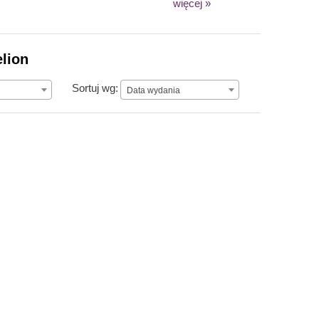
więcej »
elion
Data wydania
Sortuj wg:
Data wydania