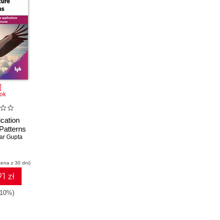
ok
ication
 Patterns
ar Gupta
cena z 30 dni)
1 zł
-10%)