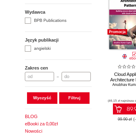
Wydawca
BPB Publications
Promocja
Język publikacji
angielski
ebo
Zakres cen
Cloud Appl
–
Architecture
Anubhav Kum
Wyczyść
(46,15 zł najniższa 
89.9
BLOG
99.90 zł
(
eBooki za 0,00zł
Nowości