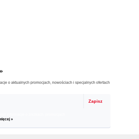
»
macje o aktualnych promocjach, nowościach i specjalnych ofertach
Zapisz
il informacje o zniżkach, promocjach
więcej »