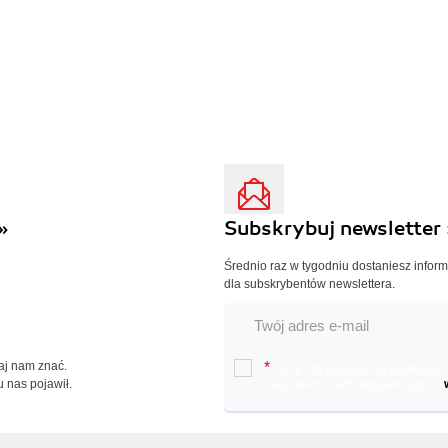
»
Subskrybuj newsletter 
Średnio raz w tygodniu dostaniesz infor
dla subskrybentów newslettera.
Daj nam znać.
*
Chcę otrzymywać na podany e-ma
u nas pojawił.
oraz nowościach wydawniczych.