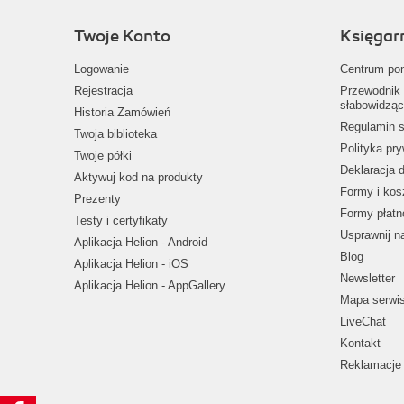
Twoje Konto
Księgar
Logowanie
Centrum po
Rejestracja
Przewodnik 
słabowidząc
Historia Zamówień
Regulamin s
Twoja biblioteka
Polityka pr
Twoje półki
Deklaracja 
Aktywuj kod na produkty
Formy i kos
Prezenty
Formy płatn
Testy i certyfikaty
Usprawnij 
Aplikacja Helion - Android
Blog
Aplikacja Helion - iOS
Newsletter
Aplikacja Helion - AppGallery
Mapa serwi
LiveChat
Kontakt
Reklamacje 