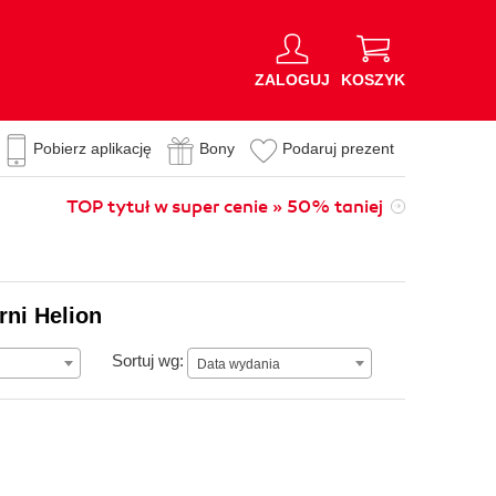
ZALOGUJ
KOSZYK
Pobierz aplikację
Bony
Podaruj prezent
TOP tytuł w super cenie » 50% taniej
rni Helion
Data wydania
Sortuj wg:
Data wydania