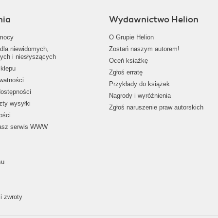
nia
Wydawnictwo Helion
mocy
O Grupie Helion
dla niewidomych,
Zostań naszym autorem!
ych i niesłyszących
Oceń książkę
klepu
Zgłoś erratę
ywatności
Przykłady do książek
dostępności
Nagrody i wyróżnienia
zty wysyłki
Zgłoś naruszenie praw autorskich
ości
nasz serwis WWW
su
i zwroty