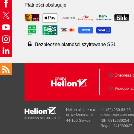
Płatności obsługuje:
Bezpieczne płatności szyfrowane SSL
Onepress.p
Videopoint.
Helion.pl sp. z o.o.
tel. (32) 230-98-63
ul. Kościuszki 1c
e-mail:
[wyświetl ema
© Helion.pl 1991-2026
44-100 Gliwice
NIP: 6312636254
Regon: 241989027