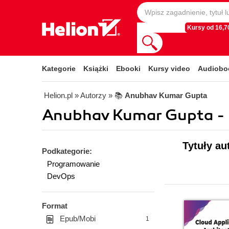
Kursy od 16,70
Kategorie
Książki
Ebooki
Kursy video
Audiobo
Helion.pl
» Autorzy
» 📚
Anubhav Kumar Gupta
Anubhav Kumar Gupta - 
Tytuły a
Podkategorie:
Programowanie
DevOps
Format
Epub/Mobi
1