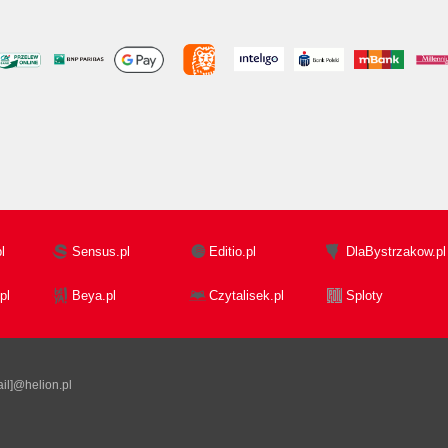
l
Sensus.pl
Editio.pl
DlaBystrzakow.pl
pl
Beya.pl
Czytalisek.pl
Sploty
il]@helion.pl