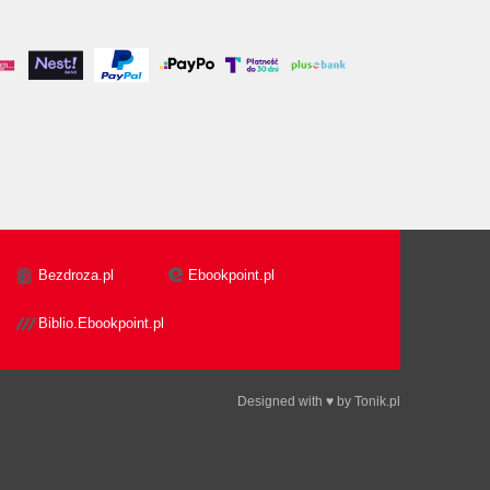
Bezdroza.pl
Ebookpoint.pl
Biblio.Ebookpoint.pl
Designed with ♥ by
Tonik.pl