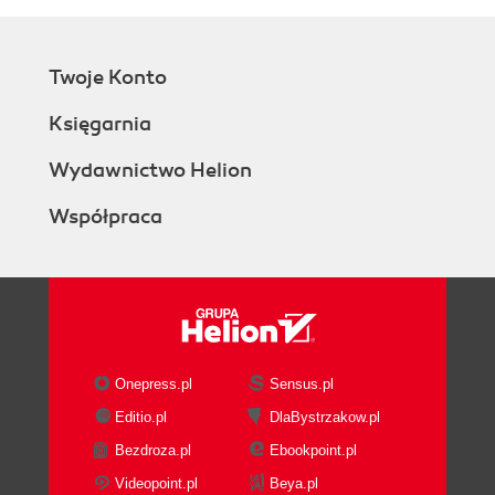
Twoje Konto
Księgarnia
Wydawnictwo Helion
Współpraca
Onepress.pl
Sensus.pl
Editio.pl
DlaBystrzakow.pl
Bezdroza.pl
Ebookpoint.pl
Videopoint.pl
Beya.pl