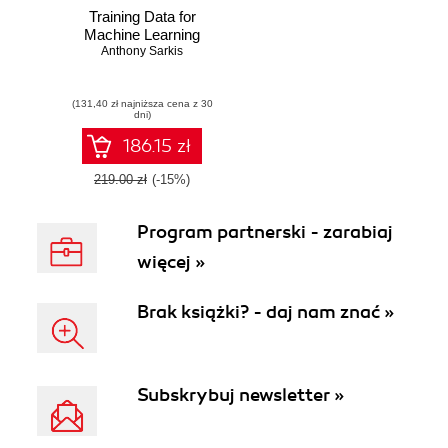
Training Data for
Machine Learning
Anthony Sarkis
(131,40 zł najniższa cena z 30
dni)
186.15 zł
219.00 zł
(-15%)
Program partnerski - zarabiaj
więcej »
Brak książki? - daj nam znać »
Subskrybuj newsletter »